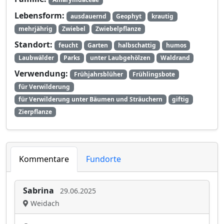
Lebensform:
ausdauernd
Geophyt
krautig
mehrjährig
Zwiebel
Zwiebelpflanze
Standort:
feucht
Garten
halbschattig
humos
Laubwälder
Parks
unter Laubgehölzen
Waldrand
Verwendung:
Frühjahrsblüher
Frühlingsbote
für Verwilderung
für Verwilderung unter Bäumen und Sträuchern
giftig
Zierpflanze
Kommentare
Fundorte
Sabrina
29.06.2025
Weidach