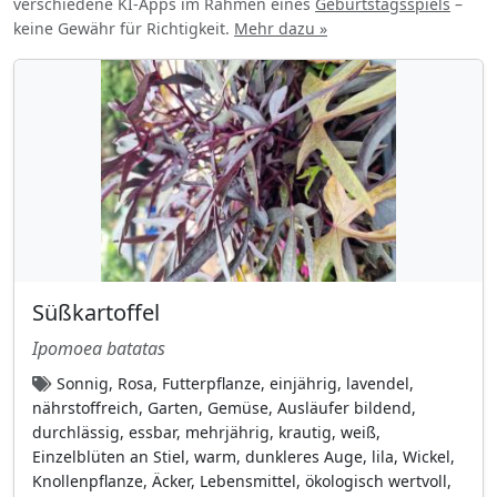
verschiedene KI-Apps im Rahmen eines
Geburtstagsspiels
–
keine Gewähr für Richtigkeit.
Mehr dazu »
orange
(44)
purpur
(114)
Purpurgetupft
(9)
purpurrosa
(98)
Purpurrot
(58)
Rosa
(212)
rot
(77)
rot (für die Fruchtfarbe)
(32)
Süßkartoffel
rötlich
(55)
Ipomoea batatas
schwarz-purpur
(9)
Sonnig, Rosa, Futterpflanze, einjährig, lavendel,
schwarz-purpur (für die Fruchtfarbe)
(10)
nährstoffreich, Garten, Gemüse, Ausläufer bildend,
durchlässig, essbar, mehrjährig, krautig, weiß,
Silbrig-weiß
(7)
Einzelblüten an Stiel, warm, dunkleres Auge, lila, Wickel,
tiefviolettblau
(11)
Knollenpflanze, Äcker, Lebensmittel, ökologisch wertvoll,