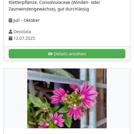
Kletterpflanze, Convolvulaceae (Winden- oder
violett
(115)
Zaunwindengewächse), gut durchlässig
violettblau
(49)
Juli - Oktober
weiß
(414)
Devidata
weiße Blüten mit dunkleren Adern
(13)
12.07.2025
Blütenstand
Ähre
(68)
Details ansehen
ährenartige Scheinähre
(2)
Ährenförmiger Sporophyllstand
(3)
aufrechte Traube
(50)
Blütenkranz
(1)
Cyathien
(9)
dicht stehende Schirmrispe
(48)
dichte Ähre
(39)
Dolde
(40)