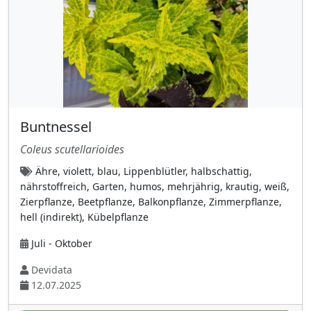
Schachtelhalmgewächse
(6)
Schwertliliengewächse (Iridaceae)
(6)
Seerosengewächse
(2)
Seifenbaumgewächse (Sapindaceae)
(5)
Selaginellaceae (Moosfarngewächse)
(1)
Sommerwurzgewächse
(4)
Buntnessel
Sonnentaugewächse (Droseraceae)
(2)
Coleus scutellarioides
Spargelgewächse
(24)
Ähre, violett, blau, Lippenblütler, halbschattig,
Sperrkrautgewächse (Polemoniaceae)
(2)
nährstoffreich, Garten, humos, mehrjährig, krautig, weiß,
Zierpflanze, Beetpflanze, Balkonpflanze, Zimmerpflanze,
Spindelbaumgewächse (Celastraceae)
(4)
hell (indirekt), Kübelpflanze
Staphyleaceae (Pimpernussgewächse)
(1)
Juli - Oktober
Steinbrechgewächse (Saxifragaceae)
(10)
Devidata
Storchschnabelgewächse (Geraniaceae)
(16)
12.07.2025
Sumachgewächse (Anacardiaceae)
(6)