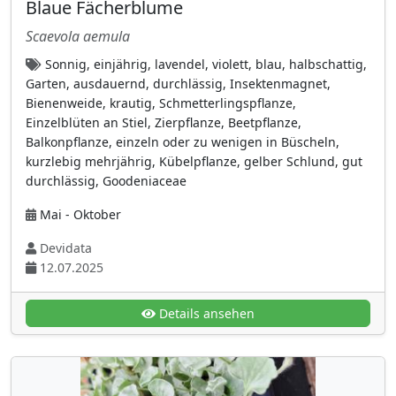
Blaue Fächerblume
doldenartig gebüschelt
(35)
Scaevola aemula
Doldentraube
(16)
Sonnig, einjährig, lavendel, violett, blau, halbschattig,
Einzelblätten an verzweigtem Stängel
(8)
Garten, ausdauernd, durchlässig, Insektenmagnet,
Bienenweide, krautig, Schmetterlingspflanze,
Einzelblüte an Stängel
(34)
Einzelblüten an Stiel, Zierpflanze, Beetpflanze,
Einzelblüten an Stiel
(55)
Balkonpflanze, einzeln oder zu wenigen in Büscheln,
kurzlebig mehrjährig, Kübelpflanze, gelber Schlund, gut
Einzelblüten auf sehr kurzen Stielen
(6)
durchlässig, Goodeniaceae
einzeln oder zu wenigen in Büscheln
(95)
Mai - Oktober
einzelne Blüte umgeben von
Hochblattkranz
Devidata
(2)
12.07.2025
einzelne endständige Blüte auf langem Stiel
(3)
Details ansehen
einzelnes endständiges Blütenkörbchen
(11)
einzelnes Körbchen
(23)
große Einzelblüte an langem Stiel
(12)