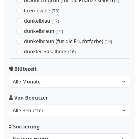
bräunlich-grün (für die Pflanze selbst)
(1)
Cremeweiß
(73)
dunkelblau
(17)
dunkelbraun
(14)
dunkelbraun (für die Fruchtfarbe)
(19)
dunkler Basalfleck
(16)
dunkleres Auge
(21)
Blütezeit
gelb
(216)
gelber Schlund
(4)
gelblich
(92)
Von Benutzer
gelblich-braun (für die Fruchtfarbe)
(3)
gelblich-grün
(3)
gelblich-grün (für die Fruchtfarbe)
(2)
Sortierung
goldbraun
(6)