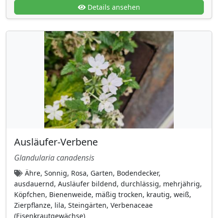
Süßgräser (Poaceae)
Details ansehen
(41)
Tamariskengewächse (Tamaricaceae)
(1)
Thuidiaceae
(1)
Ulmengewächse (Ulmaceae)
(2)
Veilchengewächse (Violaceae)
(3)
Verbenaceae (Eisenkrautgewächse)
(4)
Wasserschlauchgewächse
(Lentibulariaceae)
(1)
Wegerichgewächse
(28)
Ausläufer-Verbene
Weinrebengewächse (Vitaceae)
(7)
Glandularia canadensis
Wolfsmilchgewächse
(10)
Ähre, Sonnig, Rosa, Garten, Bodendecker,
Zistrosengewächse (Cistaceae)
(1)
ausdauernd, Ausläufer bildend, durchlässig, mehrjährig,
Köpfchen, Bienenweide, mäßig trocken, krautig, weiß,
Lebensform
Zierpflanze, lila, Steingärten, Verbenaceae
aquatisch
(7)
(Eisenkrautgewächse)