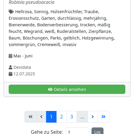
kriechend
(12)
Robinia pseudoacacia
kurzlebig mehrjährig
(50)
Hellrosa, Sonnig, Hülsenfrüchtler, Traube,
Erosionsschutz, Garten, durchlässig, mehrjährig,
mehrjährig
(445)
Bienenweide, Bodenverbesserung, trocken, mäßig
Moos
(11)
feucht, Wegrand, weiß, Ruderalstellen, Zierpflanze,
Baum, Böschungen, Parks, gelblich, Holzgewinnung,
polsterbildend
(51)
sommergrün, Cremeweiß, invasiv
Rhizom
(123)
Mai - Juni
rosettenbildend
(70)
Devidata
sommergrün
(246)
12.07.2025
Staude
(279)
Strauch
Details ansehen
(212)
Sukkulente
(19)
versamend
(175)
1
2
3
...
wintergrün
(122)
zweijährig
(120)
Gehe zu Seite:
Los