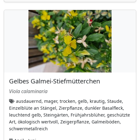
Ginkgoaceae
(1)
Glockenblumengewächse
(10)
Goodeniaceae
(1)
Grossulariaceae
(9)
Hahnenfußgewächse
(32)
Hanfgewächse (Cannabaceae)
(4)
Heidekrautgewächse (Ericaceae)
(8)
Herzblattgewächse
(2)
Gelbes Galmei-Stiefmütterchen
Hortensiengewächse (Hydrangeaceae)
(15)
Viola calaminaria
Hülsenfrüchtler
(52)
ausdauernd, mager, trocken, gelb, krautig, Staude,
Hundsgiftgewächse (Apocynaceae)
(2)
Einzelblüte an Stängel, Zierpflanze, dunkler Basalfleck,
Hylocomiaceae
(1)
leuchtend gelb, Steingärten, Frühjahrsblüher, geschützte
Art, ökologisch wertvoll, Zeigerpflanze, Galmeiböden,
Hypericaceae
(8)
schwermetallreich
Hypnaceae (Schlafmoosgewächse)
(4)