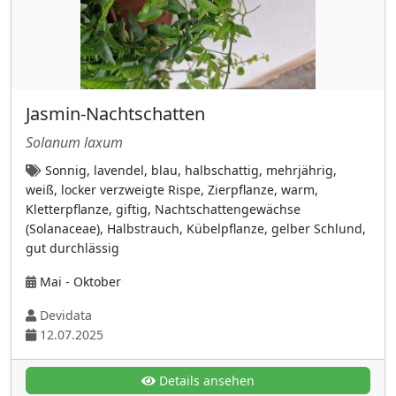
Dennstaedtiaceae
(1)
Dickblattgewächse (Crassulaceae)
(23)
Dicranaceae
(2)
Jasmin-Nachtschatten
Doldenblütler (Apiaceae)
(32)
Solanum laxum
Dryopteridaceae (Wurmfarngewächse)
(2)
Sonnig, lavendel, blau, halbschattig, mehrjährig,
Eibengewächse (Taxaceae)
(3)
weiß, locker verzweigte Rispe, Zierpflanze, warm,
Elaeagnaceae (Ölweidengewächse)
(2)
Kletterpflanze, giftig, Nachtschattengewächse
(Solanaceae), Halbstrauch, Kübelpflanze, gelber Schlund,
Enziangewächse (Gentianaceae)
(3)
gut durchlässig
Frauenfarngewächse (Athyriaceae)
(3)
Mai - Oktober
Froschlöffelgewächse (Alismataceae)
(1)
Devidata
Fuchsschwanzgewächse (Amaranthaceae)
12.07.2025
(6)
Geißblattgewächse (Caprifoliaceae)
(25)
Details ansehen