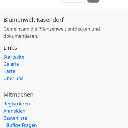
Zwiebel
(6)
Zwiebelpflanze
(15)
Blumenwelt Kasendorf
Standort
Gemeinsam die Pflanzenwelt entdecken und
Äcker
(167)
dokumentieren.
alpine Wiesen
(8)
Links
Auwald
(61)
Startseite
Bachufer
(63)
Galerie
basenreich
Karte
(5)
Über uns
Baumrinde
(5)
Böschungen
(161)
Mitmachen
durchlässig
(440)
Registrieren
Felsspalten
(27)
Anmelden
Bestenliste
feucht
(258)
Häufige Fragen
Feuchtwiesen
(39)