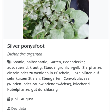
Kätzchen
(38)
kein Blütenstand (Sporenbehälter)
(14)
Kolben (Spadix) mit Spatha
(7)
Köpfchen
(26)
Körbchen
(85)
Silver ponysfoot
kugelförmige Köpfchen
(13)
Dichondra argentea
locker verzweigte Rispe
(75)
Sonnig, halbschattig, Garten, Bodendecker,
lockere Scheinquirlen
(23)
ausdauernd, krautig, Staude, grünlich-gelb, Zierpflanze,
mehrblütig pro Stiel
(36)
einzeln oder zu wenigen in Büscheln, Einzelblüten auf
sehr kurzen Stielen, Steingärten, Convolvulaceae
mehrere Blüten an verzweigten Stängeln
(Winden- oder Zaunwindengewächse), kriechend,
(55)
Kübelpflanze, gut durchlässig
Moos hat keine Blütenstände im
Juni - August
klassischen Sinne,
(1)
Devidata
nickend vor dem Aufblühen
(16)