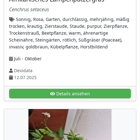
Begoniengewächse (Begoniaceae)
(2)
Cenchrus setaceus
Bignoniaceae (Trompetenbaumgewächse)
Sonnig, Rosa, Garten, durchlässig, mehrjährig, mäßig
(3)
trocken, krautig, Zierstaude, Staude, purpur, Zierpflanze,
Binsengewächse (Juncaceae)
(2)
Trockenstrauß, Beetpflanze, warm, ährenartige
Scheinähre, Steingärten, rötlich, Süßgräser (Poaceae),
Birkengewächse (Betulaceae)
(9)
invasiv, goldbraun, Kübelpflanze, Horstbildend
Brennnesselgewächse (Urticaceae)
(7)
Juli - Oktober
Buchengewächse (Fagaceae)
(9)
Devidata
Buchsbaumgewächse (Buxaceae)
(3)
12.07.2025
Commelinagewächse (Commelinaceae)
(2)
Convolvulaceae (Winden- oder
Details ansehen
Zaunwindengewächse)
(7)
Cornaceae
(5)
Cupressaceae (Zypressengewächse)
(7)
Cyperaceae (Seggen- oder
Riedgrasgewächse)
(5)