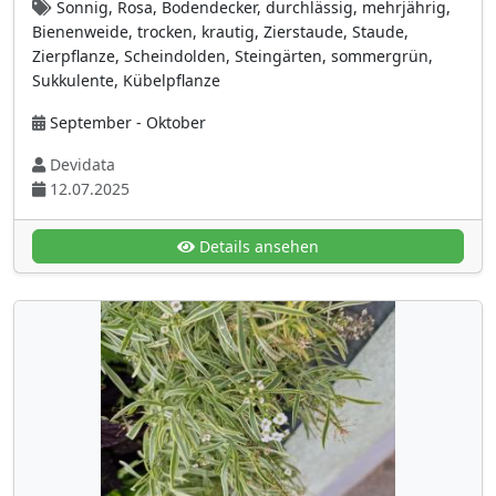
Sonnig, Rosa, Bodendecker, durchlässig, mehrjährig,
Lythraceae
(4)
Bienenweide, trocken, krautig, Zierstaude, Staude,
Zierpflanze, Scheindolden, Steingärten, sommergrün,
Magnoliengewächse (Magnoliaceae)
(1)
Sukkulente, Kübelpflanze
Malvengewächse (Malvaceae)
(16)
September - Oktober
Mohngewächse
(13)
Devidata
Moraceae (Maulbeergewächse)
(4)
12.07.2025
Nachtkerzengewächse (Onagraceae)
(12)
Nachtschattengewächse (Solanaceae)
(18)
Details ansehen
Nelkengewächse
(30)
Ölbaumgewächse (Oleaceae)
(10)
Orchideengewächse (Orchidaceae)
(5)
Paeoniaceae (Pfingstrosengewächse)
(2)
Passifloraceae (Passionsblumengewächse)
(1)
Paulowniaceae
(1)