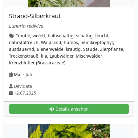
Plumbaginaceae (Bleiwurzgewächse)
(1)
Strand-Silberkraut
Polytrichaceae (Widertonmoosgewächse)
Lunaria rediviva
(2)
Traube, violett, halbschattig, schattig, feucht,
Portulacariaceae
(2)
nährstoffreich, Waldrand, humos, hemikryptophyt,
Primelgewächse
(8)
ausdauernd, Bienenweide, krautig, Staude, Zierpflanze,
Trockenstrauß, lila, Laubwälder, Mischwälder,
Raublattgewächse
(15)
Kreuzblütler (Brassicaceae)
Rosengewächse
(115)
Mai - Juli
Rötegewächse (Rubiaceae)
(11)
Devidata
Rutaceae (Rautengewächse)
(2)
12.07.2025
Salicaceae (Weidengewächse)
(11)
Sauerdorngewächse (Berberidaceae)
(10)
Details ansehen
Sauerkleegewächse (Oxalidaceae)
(1)
Saururaceae
(1)