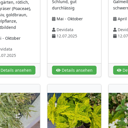
Schlund, gut
Galmei
gärten, rötlich,
durchlässig
schwerm
räser (Poaceae),
siv, goldbraun,
Mai - Oktober
April 
lpflanze,
tbildend
Devidata
Devid
12.07.2025
12.07
i - Oktober
vidata
.07.2025
Details ansehen
Details ansehen
Det