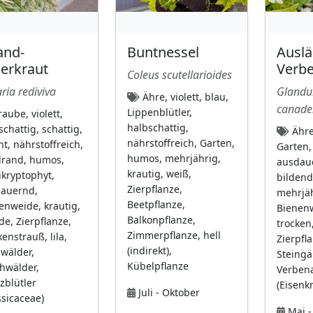
and-
Buntnessel
Auslä
berkraut
Verb
Coleus scutellarioides
ria rediviva
Glandu
Ähre, violett, blau,
canade
Lippenblütler,
aube, violett,
halbschattig,
schattig, schattig,
Ähre
nährstoffreich, Garten,
ht, nährstoffreich,
Garten,
humos, mehrjährig,
rand, humos,
ausdaue
krautig, weiß,
kryptophyt,
bildend
Zierpflanze,
auernd,
mehrjäh
Beetpflanze,
enweide, krautig,
Bienen
Balkonpflanze,
de, Zierpflanze,
trocken,
Zimmerpflanze, hell
enstrauß, lila,
Zierpfla
(indirekt),
wälder,
Steingä
Kübelpflanze
hwälder,
Verben
zblütler
(Eisenk
Juli - Oktober
ssicaceae)
Mai -