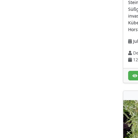
Stein
Purpurrot
(58)
Süßg
inva
Rosa
(212)
Kübe
rot
(77)
Hors
rot (für die
Jul
Fruchtfarbe)
(32)
De
rötlich
(55)
12
schwarz-purpur
(9)
schwarz-purpur (für
die Fruchtfarbe)
(10)
Silbrig-weiß
(7)
tiefviolettblau
(11)
violett
(115)
violettblau
(49)
weiß
(414)