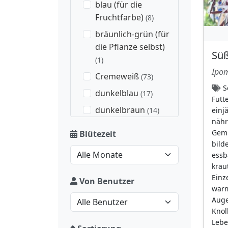
blau (für die
Fruchtfarbe)
(8)
bräunlich-grün (für
die Pflanze selbst)
Sü
(1)
Ipom
Cremeweiß
(73)
S
dunkelblau
(17)
Futt
dunkelbraun
(14)
einj
nähr
dunkelbraun (für
Gemü
Blütezeit
die Fruchtfarbe)
(19)
bild
essb
dunkler Basalfleck
krau
(16)
Einz
Von Benutzer
dunkleres Auge
(21)
warm
Auge,
gelb
(216)
Knol
gelber Schlund
(4)
Lebe