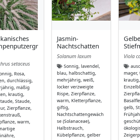
ikanisches
Jasmin-
Gelbe
mpenputzergr
Nachtschatten
Stief
Solanum laxum
Viola c
hrus setaceus
Sonnig, lavendel,
ausd
blau, halbschattig,
mager, 
onnig, Rosa,
mehrjährig, weiß,
krautig
en, durchlässig,
locker verzweigte
Einzelb
jährig, mäßig
Rispe, Zierpflanze,
Zierpfl
ken, krautig,
warm, Kletterpflanze,
Basalfl
staude, Staude,
giftig,
gelb, S
ur, Zierpflanze,
Nachtschattengewäch
Frühjah
kenstrauß,
se (Solanaceae),
geschüt
pflanze, warm,
Halbstrauch,
ökologi
nartige
Kübelpflanze, gelber
Zeigerp
inähre,