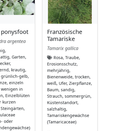
r ponysfoot
Französische
Tamariske
dra argentea
Tamarix gallica
ig,
attig, Garten,
Rosa, Traube,
cker,
Erosionsschutz,
rnd, krautig,
mehrjährig,
 grünlich-gelb,
Bienenweide, trocken,
anze, einzeln
weiß, Ufer, Zierpflanze,
 wenigen in
Baum, sandig,
n, Einzelblüten
Strauch, sommergrün,
r kurzen
Küstenstandort,
 Steingärten,
salzhaltig,
ulaceae
Tamariskengewächse
- oder
(Tamaricaceae)
ndengewächse)