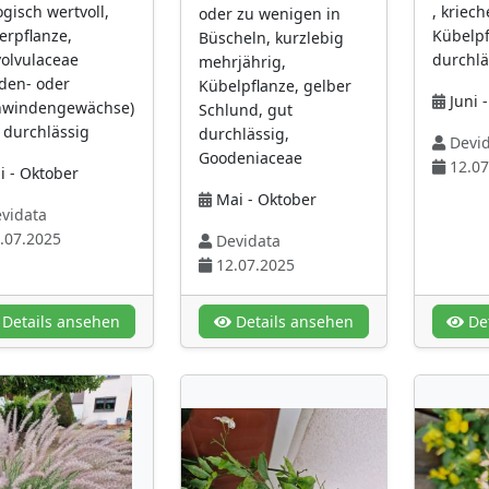
ogisch wertvoll,
, kriec
oder zu wenigen in
terpflanze,
Kübelpf
Büscheln, kurzlebig
olvulaceae
durchlä
mehrjährig,
den- oder
Kübelpflanze, gelber
Juni 
nwindengewächse)
Schlund, gut
t durchlässig
durchlässig,
Devid
Goodeniaceae
12.07
i - Oktober
Mai - Oktober
vidata
.07.2025
Devidata
12.07.2025
Details ansehen
Details ansehen
Det