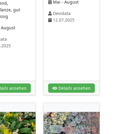
Mai - August
hend,
lanze, gut
Devidata
ssig
12.07.2025
- August
ata
.2025
ails ansehen
Details ansehen