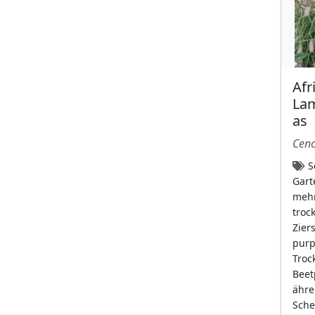
Hellrosa
(77)
himmelblau mit
gelbem Schlund
(5)
keine Blüten
(31)
Afr
lavendel
(11)
La
leuchtend gelb
(105)
as
leuchtend gelb mit
Cenc
weißer Spitze
(1)
S
lila
(38)
Gart
mehr
Moos hat keine
troc
Blüten
(9)
Zier
orange
(44)
purp
Troc
purpur
(114)
Beet
Purpurgetupft
(9)
ähre
Sche
purpurrosa
(98)