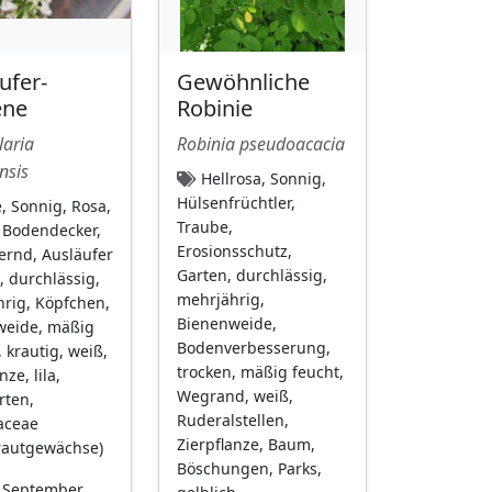
ufer-
Gewöhnliche
ene
Robinie
laria
Robinia pseudoacacia
nsis
Hellrosa, Sonnig,
Hülsenfrüchtler,
, Sonnig, Rosa,
Traube,
 Bodendecker,
Erosionsschutz,
rnd, Ausläufer
Garten, durchlässig,
, durchlässig,
mehrjährig,
rig, Köpfchen,
Bienenweide,
weide, mäßig
Bodenverbesserung,
 krautig, weiß,
trocken, mäßig feucht,
nze, lila,
Wegrand, weiß,
rten,
Ruderalstellen,
aceae
Zierpflanze, Baum,
rautgewächse)
Böschungen, Parks,
 September