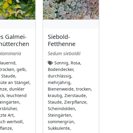
s Galmei-
Siebold-
mütterchen
Fetthenne
alaminaria
Sedum sieboldii
auernd,
Sonnig, Rosa,
trocken, gelb,
Bodendecker,
, Staude,
durchlässig,
lüte an Stängel,
mehrjährig,
anze, dunkler
Bienenweide, trocken,
eck, leuchtend
krautig, Zierstaude,
teingärten,
Staude, Zierpflanze,
rsblüher,
Scheindolden,
zte Art,
Steingärten,
sch wertvoll,
sommergrün,
flanze,
Sukkulente,