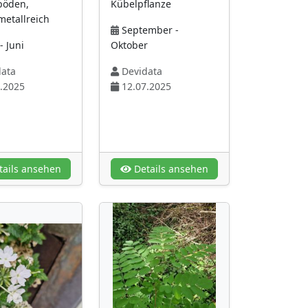
böden,
Kübelpflanze
etallreich
September -
- Juni
Oktober
ata
Devidata
.2025
12.07.2025
ails ansehen
Details ansehen