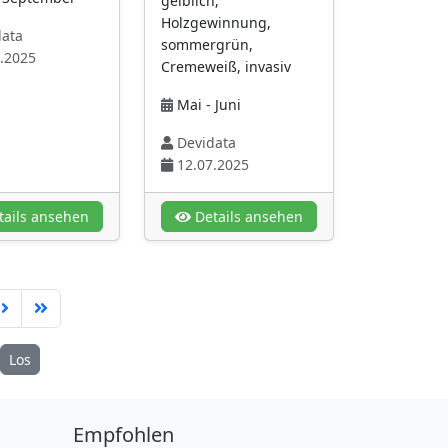
gelblich,
Holzgewinnung,
ata
sommergrün,
.2025
Cremeweiß, invasiv
Mai - Juni
Devidata
12.07.2025
ails ansehen
Details ansehen
Los
Empfohlen