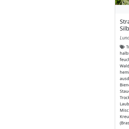
weiße Blüten mit
dunkleren Adern
Str
(13)
Sil
Blütenstand
Luna
Ähre
(68)
Tr
ährenartige
halb
Scheinähre
(2)
feuc
Wald
Ährenförmiger
hemi
Sporophyllstand
(3)
ausd
aufrechte Traube
Bien
Stau
(50)
Trock
Blütenkranz
(1)
Laub
Cyathien
Misc
(9)
Kreu
dicht stehende
(Bra
Schirmrispe
(48)