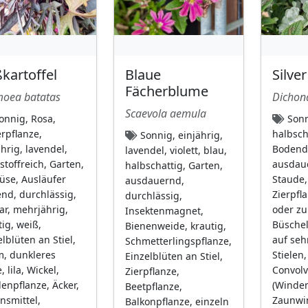
ßkartoffel
Blaue
Silve
Fächerblume
oea batatas
Dichon
Scaevola aemula
onnig, Rosa,
Sonn
erpflanze,
halbsch
Sonnig, einjährig,
ährig, lavendel,
Bodende
lavendel, violett, blau,
stoffreich, Garten,
ausdaue
halbschattig, Garten,
se, Ausläufer
Staude,
ausdauernd,
end, durchlässig,
Zierpfl
durchlässig,
ar, mehrjährig,
oder zu
Insektenmagnet,
tig, weiß,
Büschel
Bienenweide, krautig,
elblüten an Stiel,
auf seh
Schmetterlingspflanze,
, dunkleres
Stielen,
Einzelblüten an Stiel,
 lila, Wickel,
Convolv
Zierpflanze,
lenpflanze, Äcker,
(Winden
Beetpflanze,
nsmittel,
Zaunwi
Balkonpflanze, einzeln