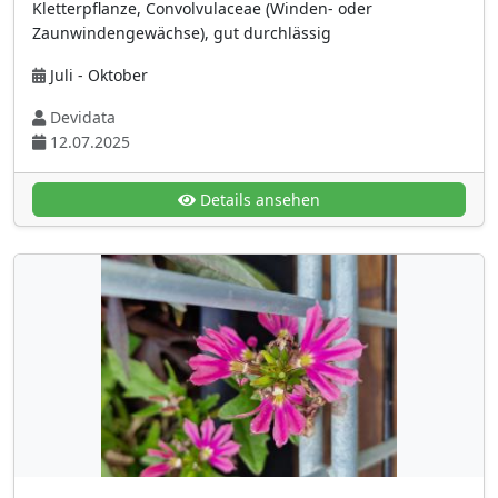
Kletterpflanze, Convolvulaceae (Winden- oder
violett
(115)
Zaunwindengewächse), gut durchlässig
violettblau
(49)
Juli - Oktober
weiß
(414)
Devidata
weiße Blüten mit dunkleren Adern
(13)
12.07.2025
Blütenstand
Ähre
(68)
Details ansehen
ährenartige Scheinähre
(2)
Ährenförmiger Sporophyllstand
(3)
aufrechte Traube
(50)
Blütenkranz
(1)
Cyathien
(9)
dicht stehende Schirmrispe
(48)
dichte Ähre
(39)
Dolde
(40)