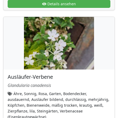
Süßgräser (Poaceae)
Details ansehen
(41)
Tamariskengewächse (Tamaricaceae)
(1)
Thuidiaceae
(1)
Ulmengewächse (Ulmaceae)
(2)
Veilchengewächse (Violaceae)
(3)
Verbenaceae (Eisenkrautgewächse)
(4)
Wasserschlauchgewächse
(Lentibulariaceae)
(1)
Wegerichgewächse
(28)
Ausläufer-Verbene
Weinrebengewächse (Vitaceae)
(7)
Glandularia canadensis
Wolfsmilchgewächse
(10)
Ähre, Sonnig, Rosa, Garten, Bodendecker,
Zistrosengewächse (Cistaceae)
(1)
ausdauernd, Ausläufer bildend, durchlässig, mehrjährig,
Köpfchen, Bienenweide, mäßig trocken, krautig, weiß,
Lebensform
Zierpflanze, lila, Steingärten, Verbenaceae
aquatisch
(7)
(Eisenkrautgewächse)