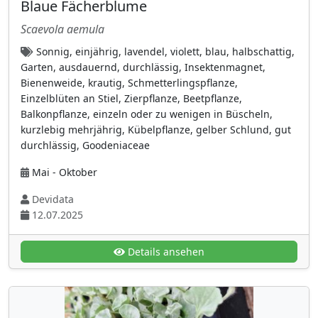
Blaue Fächerblume
doldenartig gebüschelt
(35)
Scaevola aemula
Doldentraube
(16)
Sonnig, einjährig, lavendel, violett, blau, halbschattig,
Einzelblätten an verzweigtem Stängel
(8)
Garten, ausdauernd, durchlässig, Insektenmagnet,
Bienenweide, krautig, Schmetterlingspflanze,
Einzelblüte an Stängel
(34)
Einzelblüten an Stiel, Zierpflanze, Beetpflanze,
Einzelblüten an Stiel
(55)
Balkonpflanze, einzeln oder zu wenigen in Büscheln,
kurzlebig mehrjährig, Kübelpflanze, gelber Schlund, gut
Einzelblüten auf sehr kurzen Stielen
(6)
durchlässig, Goodeniaceae
einzeln oder zu wenigen in Büscheln
(95)
Mai - Oktober
einzelne Blüte umgeben von
Hochblattkranz
Devidata
(2)
12.07.2025
einzelne endständige Blüte auf langem Stiel
(3)
Details ansehen
einzelnes endständiges Blütenkörbchen
(11)
einzelnes Körbchen
(23)
große Einzelblüte an langem Stiel
(12)