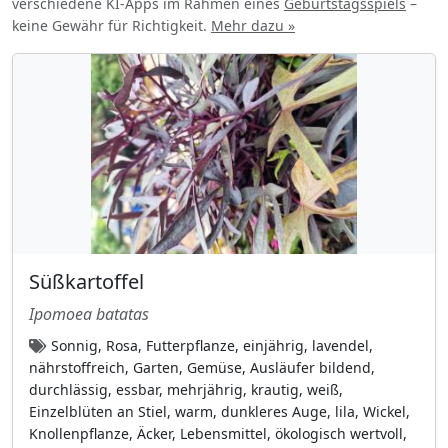
verschiedene KI-Apps im Rahmen eines
Geburtstagsspiels
–
keine Gewähr für Richtigkeit.
Mehr dazu »
orange
(44)
purpur
(114)
Purpurgetupft
(9)
purpurrosa
(98)
Purpurrot
(58)
Rosa
(212)
rot
(77)
rot (für die Fruchtfarbe)
(32)
Süßkartoffel
rötlich
(55)
Ipomoea batatas
schwarz-purpur
(9)
Sonnig, Rosa, Futterpflanze, einjährig, lavendel,
schwarz-purpur (für die Fruchtfarbe)
(10)
nährstoffreich, Garten, Gemüse, Ausläufer bildend,
durchlässig, essbar, mehrjährig, krautig, weiß,
Silbrig-weiß
(7)
Einzelblüten an Stiel, warm, dunkleres Auge, lila, Wickel,
tiefviolettblau
(11)
Knollenpflanze, Äcker, Lebensmittel, ökologisch wertvoll,