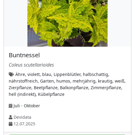
Schachtelhalmgewächse
(6)
Schwertliliengewächse (Iridaceae)
(6)
Seerosengewächse
(2)
Seifenbaumgewächse (Sapindaceae)
(5)
Selaginellaceae (Moosfarngewächse)
(1)
Sommerwurzgewächse
(4)
Buntnessel
Sonnentaugewächse (Droseraceae)
(2)
Coleus scutellarioides
Spargelgewächse
(24)
Ähre, violett, blau, Lippenblütler, halbschattig,
Sperrkrautgewächse (Polemoniaceae)
(2)
nährstoffreich, Garten, humos, mehrjährig, krautig, weiß,
Zierpflanze, Beetpflanze, Balkonpflanze, Zimmerpflanze,
Spindelbaumgewächse (Celastraceae)
(4)
hell (indirekt), Kübelpflanze
Staphyleaceae (Pimpernussgewächse)
(1)
Juli - Oktober
Steinbrechgewächse (Saxifragaceae)
(10)
Devidata
Storchschnabelgewächse (Geraniaceae)
(16)
12.07.2025
Sumachgewächse (Anacardiaceae)
(6)