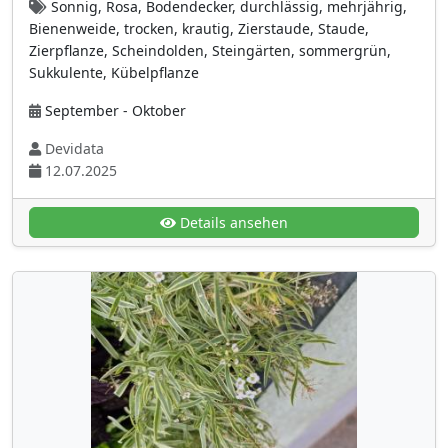
Sonnig, Rosa, Bodendecker, durchlässig, mehrjährig,
Lythraceae
(4)
Bienenweide, trocken, krautig, Zierstaude, Staude,
Zierpflanze, Scheindolden, Steingärten, sommergrün,
Magnoliengewächse (Magnoliaceae)
(1)
Sukkulente, Kübelpflanze
Malvengewächse (Malvaceae)
(16)
September - Oktober
Mohngewächse
(13)
Devidata
Moraceae (Maulbeergewächse)
(4)
12.07.2025
Nachtkerzengewächse (Onagraceae)
(12)
Nachtschattengewächse (Solanaceae)
(18)
Details ansehen
Nelkengewächse
(30)
Ölbaumgewächse (Oleaceae)
(10)
Orchideengewächse (Orchidaceae)
(5)
Paeoniaceae (Pfingstrosengewächse)
(2)
Passifloraceae (Passionsblumengewächse)
(1)
Paulowniaceae
(1)