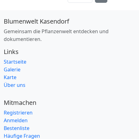
Zwiebel
(6)
Zwiebelpflanze
(15)
Blumenwelt Kasendorf
Standort
Gemeinsam die Pflanzenwelt entdecken und
Äcker
(167)
dokumentieren.
alpine Wiesen
(8)
Links
Auwald
(61)
Startseite
Bachufer
(63)
Galerie
basenreich
Karte
(5)
Über uns
Baumrinde
(5)
Böschungen
(161)
Mitmachen
durchlässig
(440)
Registrieren
Felsspalten
(27)
Anmelden
Bestenliste
feucht
(258)
Häufige Fragen
Feuchtwiesen
(39)