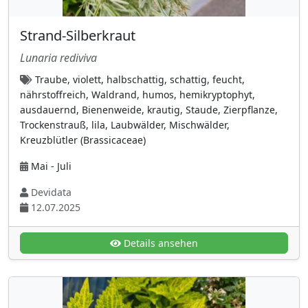
Plumbaginaceae (Bleiwurzgewächse)
(1)
Strand-Silberkraut
Polytrichaceae (Widertonmoosgewächse)
Lunaria rediviva
(2)
Traube, violett, halbschattig, schattig, feucht,
Portulacariaceae
(2)
nährstoffreich, Waldrand, humos, hemikryptophyt,
Primelgewächse
(8)
ausdauernd, Bienenweide, krautig, Staude, Zierpflanze,
Trockenstrauß, lila, Laubwälder, Mischwälder,
Raublattgewächse
(15)
Kreuzblütler (Brassicaceae)
Rosengewächse
(115)
Mai - Juli
Rötegewächse (Rubiaceae)
(11)
Devidata
Rutaceae (Rautengewächse)
(2)
12.07.2025
Salicaceae (Weidengewächse)
(11)
Sauerdorngewächse (Berberidaceae)
(10)
Details ansehen
Sauerkleegewächse (Oxalidaceae)
(1)
Saururaceae
(1)