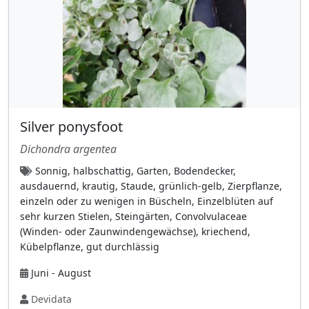
Kätzchen
(38)
kein Blütenstand (Sporenbehälter)
(14)
Kolben (Spadix) mit Spatha
(7)
Köpfchen
(26)
Körbchen
(85)
Silver ponysfoot
kugelförmige Köpfchen
(13)
Dichondra argentea
locker verzweigte Rispe
(75)
Sonnig, halbschattig, Garten, Bodendecker,
lockere Scheinquirlen
(23)
ausdauernd, krautig, Staude, grünlich-gelb, Zierpflanze,
mehrblütig pro Stiel
(36)
einzeln oder zu wenigen in Büscheln, Einzelblüten auf
sehr kurzen Stielen, Steingärten, Convolvulaceae
mehrere Blüten an verzweigten Stängeln
(Winden- oder Zaunwindengewächse), kriechend,
(55)
Kübelpflanze, gut durchlässig
Moos hat keine Blütenstände im
Juni - August
klassischen Sinne,
(1)
Devidata
nickend vor dem Aufblühen
(16)