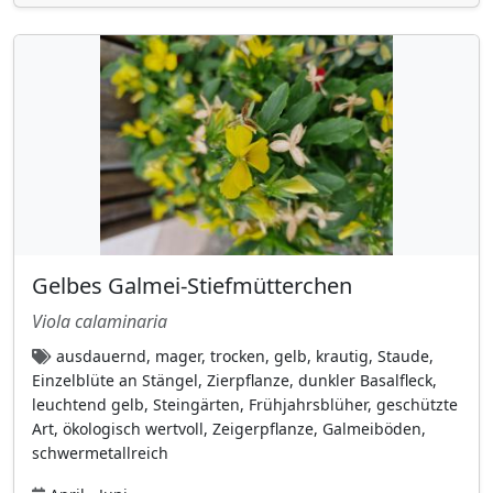
Ginkgoaceae
(1)
Glockenblumengewächse
(10)
Goodeniaceae
(1)
Grossulariaceae
(9)
Hahnenfußgewächse
(32)
Hanfgewächse (Cannabaceae)
(4)
Heidekrautgewächse (Ericaceae)
(8)
Herzblattgewächse
(2)
Gelbes Galmei-Stiefmütterchen
Hortensiengewächse (Hydrangeaceae)
(15)
Viola calaminaria
Hülsenfrüchtler
(52)
ausdauernd, mager, trocken, gelb, krautig, Staude,
Hundsgiftgewächse (Apocynaceae)
(2)
Einzelblüte an Stängel, Zierpflanze, dunkler Basalfleck,
Hylocomiaceae
(1)
leuchtend gelb, Steingärten, Frühjahrsblüher, geschützte
Art, ökologisch wertvoll, Zeigerpflanze, Galmeiböden,
Hypericaceae
(8)
schwermetallreich
Hypnaceae (Schlafmoosgewächse)
(4)