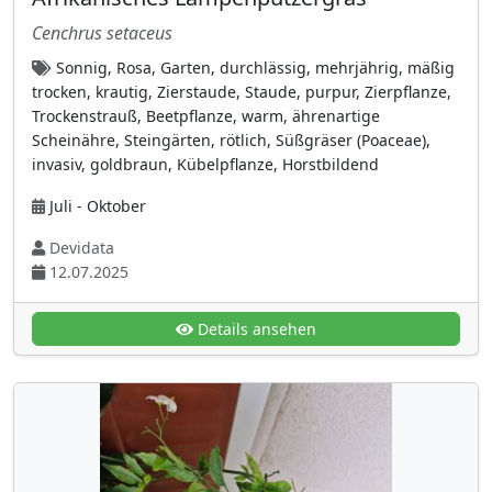
Begoniengewächse (Begoniaceae)
(2)
Cenchrus setaceus
Bignoniaceae (Trompetenbaumgewächse)
Sonnig, Rosa, Garten, durchlässig, mehrjährig, mäßig
(3)
trocken, krautig, Zierstaude, Staude, purpur, Zierpflanze,
Binsengewächse (Juncaceae)
(2)
Trockenstrauß, Beetpflanze, warm, ährenartige
Scheinähre, Steingärten, rötlich, Süßgräser (Poaceae),
Birkengewächse (Betulaceae)
(9)
invasiv, goldbraun, Kübelpflanze, Horstbildend
Brennnesselgewächse (Urticaceae)
(7)
Juli - Oktober
Buchengewächse (Fagaceae)
(9)
Devidata
Buchsbaumgewächse (Buxaceae)
(3)
12.07.2025
Commelinagewächse (Commelinaceae)
(2)
Convolvulaceae (Winden- oder
Details ansehen
Zaunwindengewächse)
(7)
Cornaceae
(5)
Cupressaceae (Zypressengewächse)
(7)
Cyperaceae (Seggen- oder
Riedgrasgewächse)
(5)