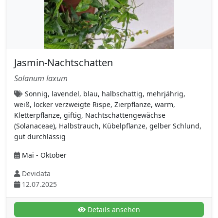
Dennstaedtiaceae
(1)
Dickblattgewächse (Crassulaceae)
(23)
Dicranaceae
(2)
Jasmin-Nachtschatten
Doldenblütler (Apiaceae)
(32)
Solanum laxum
Dryopteridaceae (Wurmfarngewächse)
(2)
Sonnig, lavendel, blau, halbschattig, mehrjährig,
Eibengewächse (Taxaceae)
(3)
weiß, locker verzweigte Rispe, Zierpflanze, warm,
Elaeagnaceae (Ölweidengewächse)
(2)
Kletterpflanze, giftig, Nachtschattengewächse
(Solanaceae), Halbstrauch, Kübelpflanze, gelber Schlund,
Enziangewächse (Gentianaceae)
(3)
gut durchlässig
Frauenfarngewächse (Athyriaceae)
(3)
Mai - Oktober
Froschlöffelgewächse (Alismataceae)
(1)
Devidata
Fuchsschwanzgewächse (Amaranthaceae)
12.07.2025
(6)
Geißblattgewächse (Caprifoliaceae)
(25)
Details ansehen