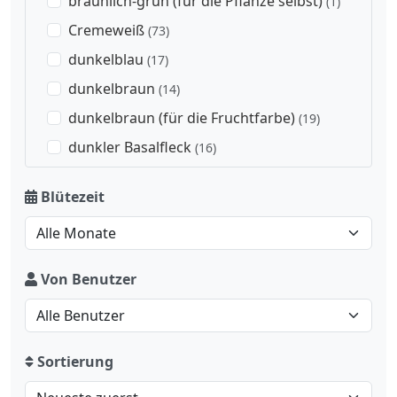
bräunlich-grün (für die Pflanze selbst)
(1)
Cremeweiß
(73)
dunkelblau
(17)
dunkelbraun
(14)
dunkelbraun (für die Fruchtfarbe)
(19)
dunkler Basalfleck
(16)
dunkleres Auge
(21)
Blütezeit
gelb
(216)
gelber Schlund
(4)
gelblich
(92)
Von Benutzer
gelblich-braun (für die Fruchtfarbe)
(3)
gelblich-grün
(3)
gelblich-grün (für die Fruchtfarbe)
(2)
Sortierung
goldbraun
(6)