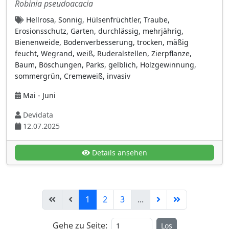
kriechend
(12)
Robinia pseudoacacia
kurzlebig mehrjährig
(50)
Hellrosa, Sonnig, Hülsenfrüchtler, Traube,
Erosionsschutz, Garten, durchlässig, mehrjährig,
mehrjährig
(445)
Bienenweide, Bodenverbesserung, trocken, mäßig
Moos
(11)
feucht, Wegrand, weiß, Ruderalstellen, Zierpflanze,
Baum, Böschungen, Parks, gelblich, Holzgewinnung,
polsterbildend
(51)
sommergrün, Cremeweiß, invasiv
Rhizom
(123)
Mai - Juni
rosettenbildend
(70)
Devidata
sommergrün
(246)
12.07.2025
Staude
(279)
Strauch
Details ansehen
(212)
Sukkulente
(19)
versamend
(175)
1
2
3
...
wintergrün
(122)
zweijährig
(120)
Gehe zu Seite:
Los