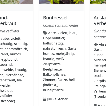
and-
Buntnessel
Auslä
berkraut
Verb
Coleus scutellarioides
ria rediviva
Glandu
Ähre, violett, blau,
canade
Lippenblütler,
aube, violett,
halbschattig,
schattig, schattig,
Ähre
nährstoffreich, Garten,
ht, nährstoffreich,
Garten,
humos, mehrjährig,
rand, humos,
ausdaue
krautig, weiß,
kryptophyt,
bildend
Zierpflanze,
auernd,
mehrjäh
Beetpflanze,
enweide, krautig,
Bienen
Balkonpflanze,
de, Zierpflanze,
trocken,
Zimmerpflanze, hell
enstrauß, lila,
Zierpfla
(indirekt),
wälder,
Steingä
Kübelpflanze
hwälder,
Verben
zblütler
(Eisenk
Juli - Oktober
ssicaceae)
Mai -