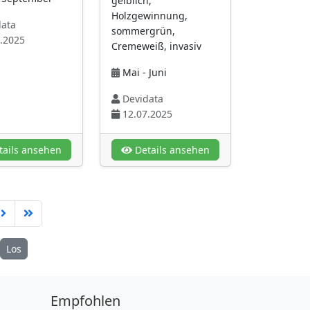
gelblich,
Holzgewinnung,
ata
sommergrün,
.2025
Cremeweiß, invasiv
Mai - Juni
Devidata
12.07.2025
ails ansehen
Details ansehen
Los
Empfohlen