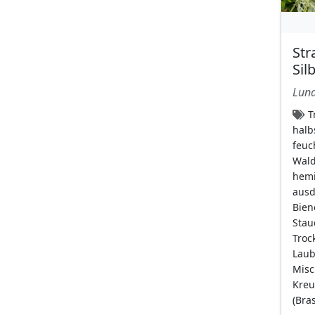
weiße Blüten mit
dunkleren Adern
Str
(13)
Sil
Blütenstand
Luna
Ähre
(68)
Tr
ährenartige
halb
Scheinähre
(2)
feuc
Wald
Ährenförmiger
hemi
Sporophyllstand
(3)
ausd
aufrechte Traube
Bien
Stau
(50)
Trock
Blütenkranz
(1)
Laub
Cyathien
Misc
(9)
Kreu
dicht stehende
(Bra
Schirmrispe
(48)