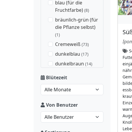
blau (für die
Fruchtfarbe)
(8)
bräunlich-grün (für
die Pflanze selbst)
Sü
(1)
Ipom
Cremeweiß
(73)
S
dunkelblau
(17)
Futt
dunkelbraun
(14)
einj
nähr
dunkelbraun (für
Gemü
Blütezeit
die Fruchtfarbe)
(19)
bild
essb
dunkler Basalfleck
krau
(16)
Einz
Von Benutzer
dunkleres Auge
(21)
warm
Auge,
gelb
(216)
Knol
gelber Schlund
(4)
Lebe