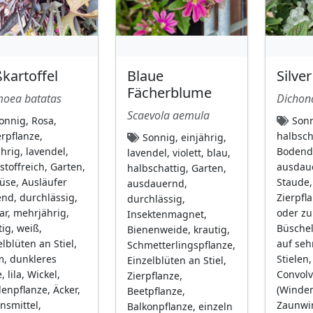
ßkartoffel
Blaue
Silve
Fächerblume
oea batatas
Dichon
Scaevola aemula
onnig, Rosa,
Sonn
erpflanze,
halbsch
Sonnig, einjährig,
ährig, lavendel,
Bodende
lavendel, violett, blau,
stoffreich, Garten,
ausdaue
halbschattig, Garten,
se, Ausläufer
Staude,
ausdauernd,
end, durchlässig,
Zierpfl
durchlässig,
ar, mehrjährig,
oder zu
Insektenmagnet,
tig, weiß,
Büschel
Bienenweide, krautig,
elblüten an Stiel,
auf seh
Schmetterlingspflanze,
, dunkleres
Stielen,
Einzelblüten an Stiel,
 lila, Wickel,
Convolv
Zierpflanze,
lenpflanze, Äcker,
(Winden
Beetpflanze,
nsmittel,
Zaunwi
Balkonpflanze, einzeln