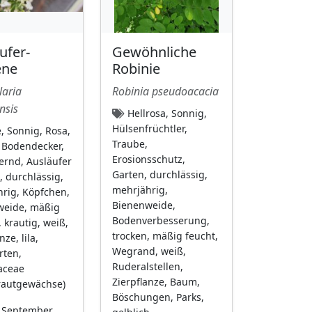
ufer-
Gewöhnliche
ene
Robinie
laria
Robinia pseudoacacia
nsis
Hellrosa, Sonnig,
Hülsenfrüchtler,
, Sonnig, Rosa,
Traube,
 Bodendecker,
Erosionsschutz,
rnd, Ausläufer
Garten, durchlässig,
, durchlässig,
mehrjährig,
rig, Köpfchen,
Bienenweide,
weide, mäßig
Bodenverbesserung,
 krautig, weiß,
trocken, mäßig feucht,
nze, lila,
Wegrand, weiß,
rten,
Ruderalstellen,
aceae
Zierpflanze, Baum,
rautgewächse)
Böschungen, Parks,
 September