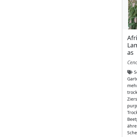
Hellrosa
(77)
himmelblau mit
gelbem Schlund
(5)
keine Blüten
(31)
Afr
lavendel
(11)
La
leuchtend gelb
(105)
as
leuchtend gelb mit
Cenc
weißer Spitze
(1)
S
lila
(38)
Gart
mehr
Moos hat keine
troc
Blüten
(9)
Zier
orange
(44)
purp
Troc
purpur
(114)
Beet
Purpurgetupft
(9)
ähre
Sche
purpurrosa
(98)