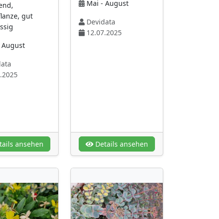
Mai - August
hend,
lanze, gut
Devidata
ssig
12.07.2025
- August
ata
.2025
ails ansehen
Details ansehen