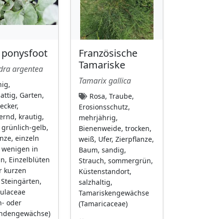
r ponysfoot
Französische
Tamariske
dra argentea
Tamarix gallica
ig,
attig, Garten,
Rosa, Traube,
cker,
Erosionsschutz,
rnd, krautig,
mehrjährig,
 grünlich-gelb,
Bienenweide, trocken,
anze, einzeln
weiß, Ufer, Zierpflanze,
 wenigen in
Baum, sandig,
n, Einzelblüten
Strauch, sommergrün,
r kurzen
Küstenstandort,
 Steingärten,
salzhaltig,
ulaceae
Tamariskengewächse
- oder
(Tamaricaceae)
ndengewächse)