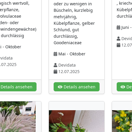
ogisch wertvoll,
, kriec
oder zu wenigen in
terpflanze,
Kübelpf
Büscheln, kurzlebig
olvulaceae
durchlä
mehrjährig,
den- oder
Kübelpflanze, gelber
Juni 
nwindengewächse)
Schlund, gut
t durchlässig
durchlässig,
Devid
Goodeniaceae
12.07
i - Oktober
Mai - Oktober
vidata
.07.2025
Devidata
12.07.2025
Details ansehen
Details ansehen
Det