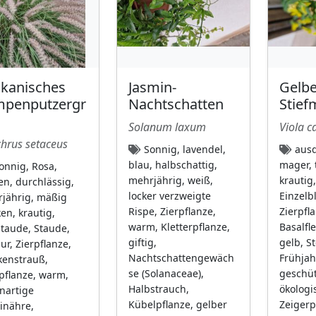
ikanisches
Jasmin-
Gelbe
mpenputzergr
Nachtschatten
Stief
Solanum laxum
Viola c
hrus setaceus
Sonnig, lavendel,
ausd
blau, halbschattig,
mager, 
onnig, Rosa,
mehrjährig, weiß,
krautig
en, durchlässig,
locker verzweigte
Einzelb
jährig, mäßig
Rispe, Zierpflanze,
Zierpfl
ken, krautig,
warm, Kletterpflanze,
Basalfl
staude, Staude,
giftig,
gelb, S
ur, Zierpflanze,
Nachtschattengewäch
Frühjah
kenstrauß,
se (Solanaceae),
geschüt
pflanze, warm,
Halbstrauch,
ökologi
nartige
Kübelpflanze, gelber
Zeigerp
inähre,