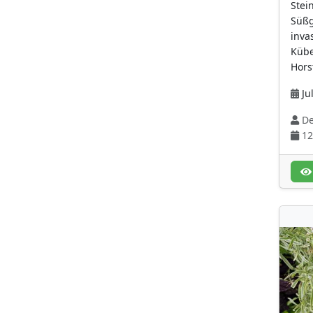
Stein
Purpurrot
(58)
Süßg
inva
Rosa
(212)
Kübe
rot
(77)
Hors
rot (für die
Jul
Fruchtfarbe)
(32)
De
rötlich
(55)
12
schwarz-purpur
(9)
schwarz-purpur (für
die Fruchtfarbe)
(10)
Silbrig-weiß
(7)
tiefviolettblau
(11)
violett
(115)
violettblau
(49)
weiß
(414)