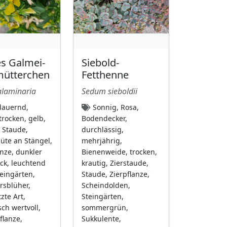
s Galmei-
Siebold-
mütterchen
Fetthenne
alaminaria
Sedum sieboldii
auernd,
Sonnig, Rosa,
trocken, gelb,
Bodendecker,
, Staude,
durchlässig,
lüte an Stängel,
mehrjährig,
anze, dunkler
Bienenweide, trocken,
eck, leuchtend
krautig, Zierstaude,
teingärten,
Staude, Zierpflanze,
rsblüher,
Scheindolden,
zte Art,
Steingärten,
sch wertvoll,
sommergrün,
flanze,
Sukkulente,