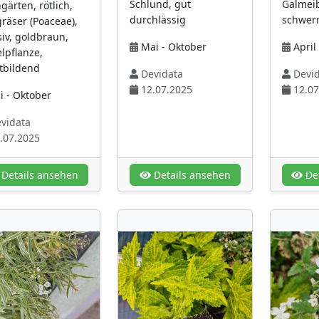
Schlund, gut
Galmei
gärten, rötlich,
durchlässig
schwerm
räser (Poaceae),
siv, goldbraun,
Mai - Oktober
April 
lpflanze,
tbildend
Devidata
Devid
12.07.2025
12.07
i - Oktober
vidata
.07.2025
Details ansehen
Details ansehen
Det