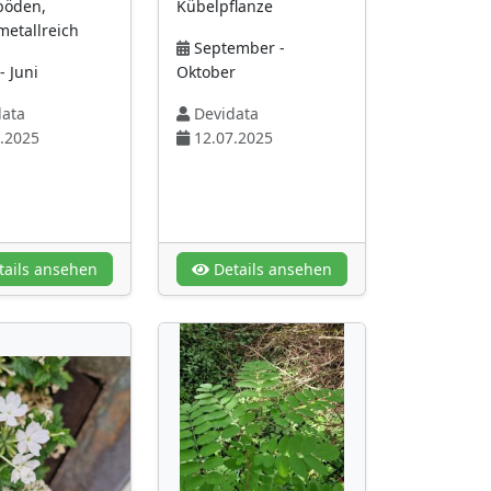
böden,
Kübelpflanze
etallreich
September -
- Juni
Oktober
ata
Devidata
.2025
12.07.2025
ails ansehen
Details ansehen