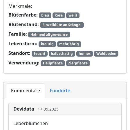
Merkmale:
Blütenfarbe:
blau
Rosa
weiß
Blütenstand:
Einzelblüte an Stängel
Familie:
Hahnenfußgewächse
Lebensform:
krautig
mehrjährig
Standort:
feucht
halbschattig
humos
Waldboden
Verwendung:
Heilpflanze
Zierpflanze
Kommentare
Fundorte
Devidata
17.05.2025
Leberblümchen