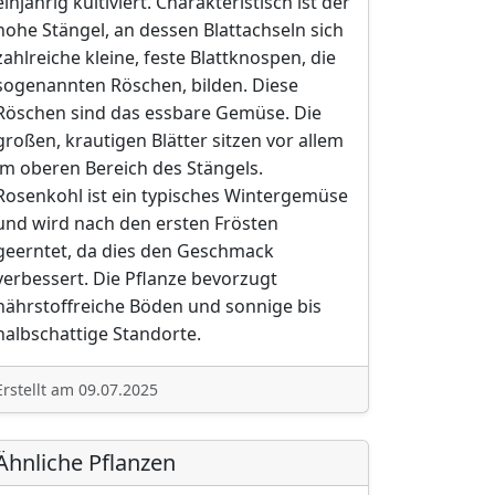
einjährig kultiviert. Charakteristisch ist der
hohe Stängel, an dessen Blattachseln sich
zahlreiche kleine, feste Blattknospen, die
sogenannten Röschen, bilden. Diese
Röschen sind das essbare Gemüse. Die
großen, krautigen Blätter sitzen vor allem
im oberen Bereich des Stängels.
Rosenkohl ist ein typisches Wintergemüse
und wird nach den ersten Frösten
geerntet, da dies den Geschmack
verbessert. Die Pflanze bevorzugt
nährstoffreiche Böden und sonnige bis
halbschattige Standorte.
Erstellt am 09.07.2025
Ähnliche Pflanzen