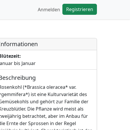
Registrieren
Anmelden
Informationen
Blütezeit:
Januar bis Januar
Beschreibung
Rosenkohl (*Brassica oleracea* var.
*gemmifera*) ist eine Kulturvarietät des
Gemüsekohls und gehört zur Familie der
Kreuzblütler. Die Pflanze wird meist als
zweijährig betrachtet, aber im Anbau für
die Ernte der Sprossen in der Regel