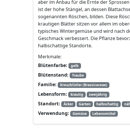
aber im Anbau für die Ernte der Sprossen i
ist der hohe Stängel, an dessen Blattachse
sogenannten Röschen, bilden. Diese Rösc
krautigen Blätter sitzen vor allem im ober
typisches Wintergemüse und wird nach de
Geschmack verbessert. Die Pflanze bevor
halbschattige Standorte.
Merkmale:
Blütenfarbe:
gelb
Blütenstand:
Traube
Familie:
Kreuzblütler (Brassicaceae)
Lebensform:
krautig
zweijährig
Standort:
Äcker
Garten
halbschattig
näh
Verwendung:
Gemüse
Lebensmittel