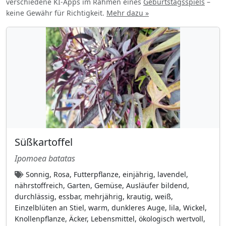
verschiedene KI-Apps im Rahmen eines
Geburtstagsspiels
–
keine Gewähr für Richtigkeit.
Mehr dazu »
orange
(44)
purpur
(114)
Purpurgetupft
(9)
purpurrosa
(98)
Purpurrot
(58)
Rosa
(212)
rot
(77)
rot (für die Fruchtfarbe)
(32)
Süßkartoffel
rötlich
(55)
Ipomoea batatas
schwarz-purpur
(9)
Sonnig, Rosa, Futterpflanze, einjährig, lavendel,
schwarz-purpur (für die Fruchtfarbe)
(10)
nährstoffreich, Garten, Gemüse, Ausläufer bildend,
durchlässig, essbar, mehrjährig, krautig, weiß,
Silbrig-weiß
(7)
Einzelblüten an Stiel, warm, dunkleres Auge, lila, Wickel,
tiefviolettblau
(11)
Knollenpflanze, Äcker, Lebensmittel, ökologisch wertvoll,