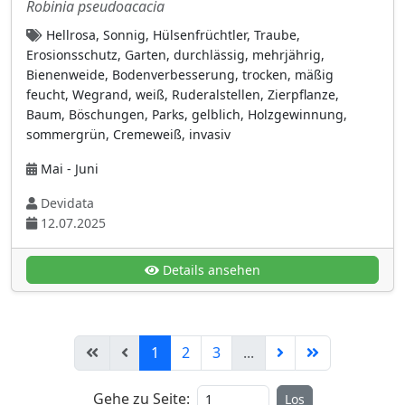
kriechend
(12)
Robinia pseudoacacia
kurzlebig mehrjährig
(50)
Hellrosa, Sonnig, Hülsenfrüchtler, Traube,
Erosionsschutz, Garten, durchlässig, mehrjährig,
mehrjährig
(445)
Bienenweide, Bodenverbesserung, trocken, mäßig
Moos
(11)
feucht, Wegrand, weiß, Ruderalstellen, Zierpflanze,
Baum, Böschungen, Parks, gelblich, Holzgewinnung,
polsterbildend
(51)
sommergrün, Cremeweiß, invasiv
Rhizom
(123)
Mai - Juni
rosettenbildend
(70)
Devidata
sommergrün
(246)
12.07.2025
Staude
(279)
Strauch
Details ansehen
(212)
Sukkulente
(19)
versamend
(175)
1
2
3
...
wintergrün
(122)
zweijährig
(120)
Gehe zu Seite:
Los