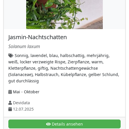
Dennstaedtiaceae
(1)
Dickblattgewächse (Crassulaceae)
(23)
Dicranaceae
(2)
Jasmin-Nachtschatten
Doldenblütler (Apiaceae)
(32)
Solanum laxum
Dryopteridaceae (Wurmfarngewächse)
(2)
Sonnig, lavendel, blau, halbschattig, mehrjährig,
Eibengewächse (Taxaceae)
(3)
weiß, locker verzweigte Rispe, Zierpflanze, warm,
Elaeagnaceae (Ölweidengewächse)
(2)
Kletterpflanze, giftig, Nachtschattengewächse
(Solanaceae), Halbstrauch, Kübelpflanze, gelber Schlund,
Enziangewächse (Gentianaceae)
(3)
gut durchlässig
Frauenfarngewächse (Athyriaceae)
(3)
Mai - Oktober
Froschlöffelgewächse (Alismataceae)
(1)
Devidata
Fuchsschwanzgewächse (Amaranthaceae)
12.07.2025
(6)
Geißblattgewächse (Caprifoliaceae)
(25)
Details ansehen