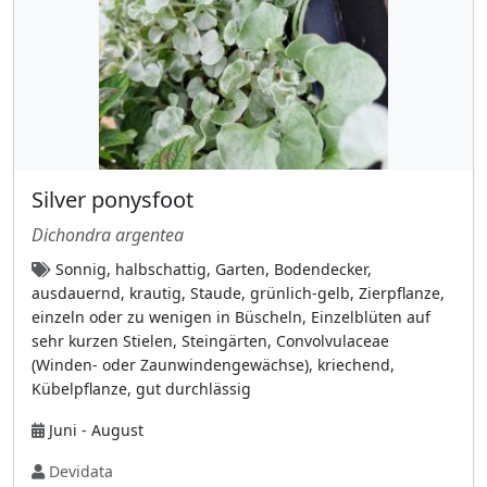
Kätzchen
(38)
kein Blütenstand (Sporenbehälter)
(14)
Kolben (Spadix) mit Spatha
(7)
Köpfchen
(26)
Körbchen
(85)
Silver ponysfoot
kugelförmige Köpfchen
(13)
Dichondra argentea
locker verzweigte Rispe
(75)
Sonnig, halbschattig, Garten, Bodendecker,
lockere Scheinquirlen
(23)
ausdauernd, krautig, Staude, grünlich-gelb, Zierpflanze,
mehrblütig pro Stiel
(36)
einzeln oder zu wenigen in Büscheln, Einzelblüten auf
sehr kurzen Stielen, Steingärten, Convolvulaceae
mehrere Blüten an verzweigten Stängeln
(Winden- oder Zaunwindengewächse), kriechend,
(55)
Kübelpflanze, gut durchlässig
Moos hat keine Blütenstände im
Juni - August
klassischen Sinne,
(1)
Devidata
nickend vor dem Aufblühen
(16)