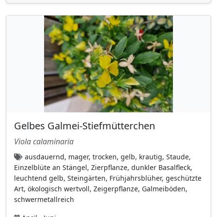
Ginkgoaceae
(1)
Glockenblumengewächse
(10)
Goodeniaceae
(1)
Grossulariaceae
(9)
Hahnenfußgewächse
(32)
Hanfgewächse (Cannabaceae)
(4)
Heidekrautgewächse (Ericaceae)
(8)
Herzblattgewächse
(2)
Gelbes Galmei-Stiefmütterchen
Hortensiengewächse (Hydrangeaceae)
(15)
Viola calaminaria
Hülsenfrüchtler
(52)
ausdauernd, mager, trocken, gelb, krautig, Staude,
Hundsgiftgewächse (Apocynaceae)
(2)
Einzelblüte an Stängel, Zierpflanze, dunkler Basalfleck,
Hylocomiaceae
(1)
leuchtend gelb, Steingärten, Frühjahrsblüher, geschützte
Art, ökologisch wertvoll, Zeigerpflanze, Galmeiböden,
Hypericaceae
(8)
schwermetallreich
Hypnaceae (Schlafmoosgewächse)
(4)