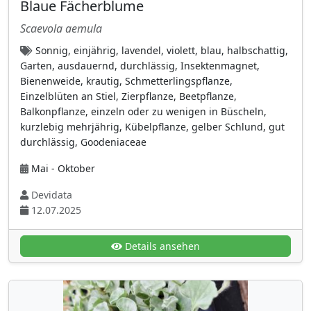
Blaue Fächerblume
doldenartig gebüschelt
(35)
Scaevola aemula
Doldentraube
(16)
Sonnig, einjährig, lavendel, violett, blau, halbschattig,
Einzelblätten an verzweigtem Stängel
(8)
Garten, ausdauernd, durchlässig, Insektenmagnet,
Bienenweide, krautig, Schmetterlingspflanze,
Einzelblüte an Stängel
(34)
Einzelblüten an Stiel, Zierpflanze, Beetpflanze,
Einzelblüten an Stiel
(55)
Balkonpflanze, einzeln oder zu wenigen in Büscheln,
kurzlebig mehrjährig, Kübelpflanze, gelber Schlund, gut
Einzelblüten auf sehr kurzen Stielen
(6)
durchlässig, Goodeniaceae
einzeln oder zu wenigen in Büscheln
(95)
Mai - Oktober
einzelne Blüte umgeben von
Hochblattkranz
Devidata
(2)
12.07.2025
einzelne endständige Blüte auf langem Stiel
(3)
Details ansehen
einzelnes endständiges Blütenkörbchen
(11)
einzelnes Körbchen
(23)
große Einzelblüte an langem Stiel
(12)