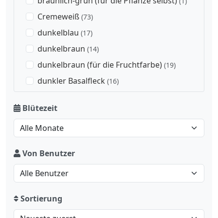
bräunlich-grün (für die Pflanze selbst)
(1)
Cremeweiß
(73)
dunkelblau
(17)
dunkelbraun
(14)
dunkelbraun (für die Fruchtfarbe)
(19)
dunkler Basalfleck
(16)
dunkleres Auge
(21)
Blütezeit
gelb
(216)
gelber Schlund
(4)
gelblich
(92)
Von Benutzer
gelblich-braun (für die Fruchtfarbe)
(3)
gelblich-grün
(3)
gelblich-grün (für die Fruchtfarbe)
(2)
Sortierung
goldbraun
(6)