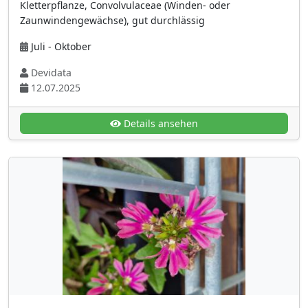
Kletterpflanze, Convolvulaceae (Winden- oder
violett
(115)
Zaunwindengewächse), gut durchlässig
violettblau
(49)
Juli - Oktober
weiß
(414)
Devidata
weiße Blüten mit dunkleren Adern
(13)
12.07.2025
Blütenstand
Ähre
(68)
Details ansehen
ährenartige Scheinähre
(2)
Ährenförmiger Sporophyllstand
(3)
aufrechte Traube
(50)
Blütenkranz
(1)
Cyathien
(9)
dicht stehende Schirmrispe
(48)
dichte Ähre
(39)
Dolde
(40)