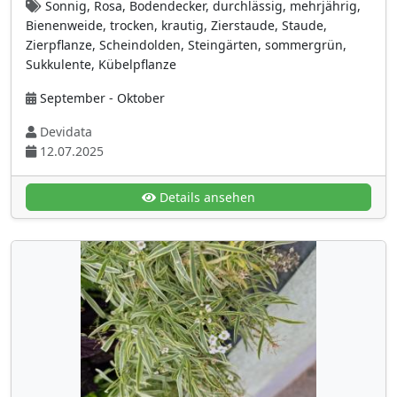
Sonnig, Rosa, Bodendecker, durchlässig, mehrjährig,
Lythraceae
(4)
Bienenweide, trocken, krautig, Zierstaude, Staude,
Zierpflanze, Scheindolden, Steingärten, sommergrün,
Magnoliengewächse (Magnoliaceae)
(1)
Sukkulente, Kübelpflanze
Malvengewächse (Malvaceae)
(16)
September - Oktober
Mohngewächse
(13)
Devidata
Moraceae (Maulbeergewächse)
(4)
12.07.2025
Nachtkerzengewächse (Onagraceae)
(12)
Nachtschattengewächse (Solanaceae)
(18)
Details ansehen
Nelkengewächse
(30)
Ölbaumgewächse (Oleaceae)
(10)
Orchideengewächse (Orchidaceae)
(5)
Paeoniaceae (Pfingstrosengewächse)
(2)
Passifloraceae (Passionsblumengewächse)
(1)
Paulowniaceae
(1)