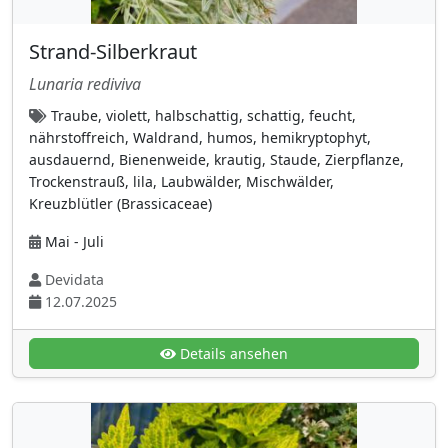
Plumbaginaceae (Bleiwurzgewächse)
(1)
Strand-Silberkraut
Polytrichaceae (Widertonmoosgewächse)
Lunaria rediviva
(2)
Traube, violett, halbschattig, schattig, feucht,
Portulacariaceae
(2)
nährstoffreich, Waldrand, humos, hemikryptophyt,
Primelgewächse
(8)
ausdauernd, Bienenweide, krautig, Staude, Zierpflanze,
Trockenstrauß, lila, Laubwälder, Mischwälder,
Raublattgewächse
(15)
Kreuzblütler (Brassicaceae)
Rosengewächse
(115)
Mai - Juli
Rötegewächse (Rubiaceae)
(11)
Devidata
Rutaceae (Rautengewächse)
(2)
12.07.2025
Salicaceae (Weidengewächse)
(11)
Sauerdorngewächse (Berberidaceae)
(10)
Details ansehen
Sauerkleegewächse (Oxalidaceae)
(1)
Saururaceae
(1)