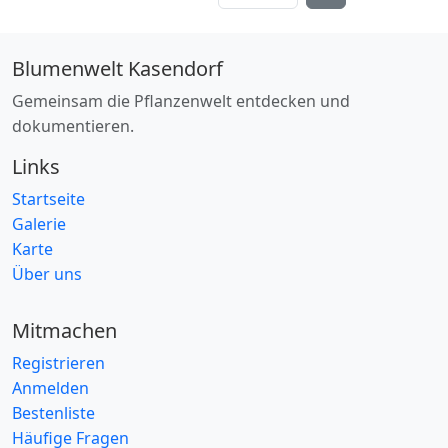
Zwiebel
(6)
Zwiebelpflanze
(15)
Blumenwelt Kasendorf
Standort
Gemeinsam die Pflanzenwelt entdecken und
Äcker
(167)
dokumentieren.
alpine Wiesen
(8)
Links
Auwald
(61)
Startseite
Bachufer
(63)
Galerie
basenreich
Karte
(5)
Über uns
Baumrinde
(5)
Böschungen
(161)
Mitmachen
durchlässig
(440)
Registrieren
Felsspalten
(27)
Anmelden
Bestenliste
feucht
(258)
Häufige Fragen
Feuchtwiesen
(39)