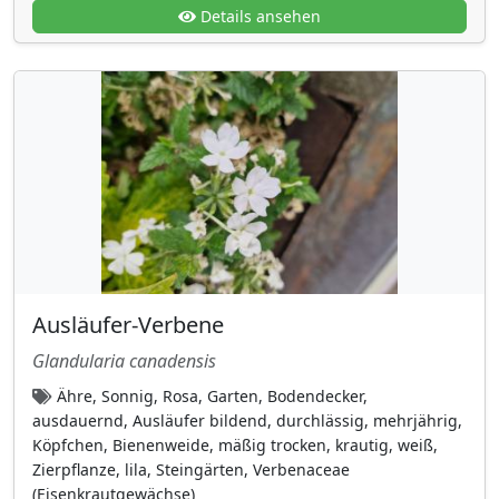
Süßgräser (Poaceae)
Details ansehen
(41)
Tamariskengewächse (Tamaricaceae)
(1)
Thuidiaceae
(1)
Ulmengewächse (Ulmaceae)
(2)
Veilchengewächse (Violaceae)
(3)
Verbenaceae (Eisenkrautgewächse)
(4)
Wasserschlauchgewächse
(Lentibulariaceae)
(1)
Wegerichgewächse
(28)
Ausläufer-Verbene
Weinrebengewächse (Vitaceae)
(7)
Glandularia canadensis
Wolfsmilchgewächse
(10)
Ähre, Sonnig, Rosa, Garten, Bodendecker,
Zistrosengewächse (Cistaceae)
(1)
ausdauernd, Ausläufer bildend, durchlässig, mehrjährig,
Köpfchen, Bienenweide, mäßig trocken, krautig, weiß,
Lebensform
Zierpflanze, lila, Steingärten, Verbenaceae
aquatisch
(7)
(Eisenkrautgewächse)