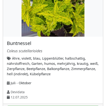
Schachtelhalmgewächse
(6)
Schwertliliengewächse (Iridaceae)
(6)
Seerosengewächse
(2)
Seifenbaumgewächse (Sapindaceae)
(5)
Selaginellaceae (Moosfarngewächse)
(1)
Sommerwurzgewächse
(4)
Buntnessel
Sonnentaugewächse (Droseraceae)
(2)
Coleus scutellarioides
Spargelgewächse
(24)
Ähre, violett, blau, Lippenblütler, halbschattig,
Sperrkrautgewächse (Polemoniaceae)
(2)
nährstoffreich, Garten, humos, mehrjährig, krautig, weiß,
Zierpflanze, Beetpflanze, Balkonpflanze, Zimmerpflanze,
Spindelbaumgewächse (Celastraceae)
(4)
hell (indirekt), Kübelpflanze
Staphyleaceae (Pimpernussgewächse)
(1)
Juli - Oktober
Steinbrechgewächse (Saxifragaceae)
(10)
Devidata
Storchschnabelgewächse (Geraniaceae)
(16)
12.07.2025
Sumachgewächse (Anacardiaceae)
(6)