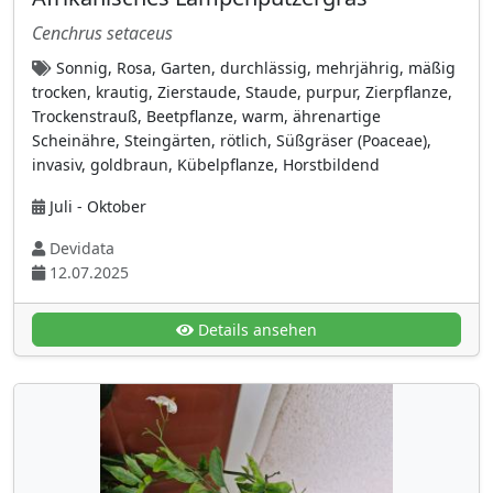
Begoniengewächse (Begoniaceae)
(2)
Cenchrus setaceus
Bignoniaceae (Trompetenbaumgewächse)
Sonnig, Rosa, Garten, durchlässig, mehrjährig, mäßig
(3)
trocken, krautig, Zierstaude, Staude, purpur, Zierpflanze,
Binsengewächse (Juncaceae)
(2)
Trockenstrauß, Beetpflanze, warm, ährenartige
Scheinähre, Steingärten, rötlich, Süßgräser (Poaceae),
Birkengewächse (Betulaceae)
(9)
invasiv, goldbraun, Kübelpflanze, Horstbildend
Brennnesselgewächse (Urticaceae)
(7)
Juli - Oktober
Buchengewächse (Fagaceae)
(9)
Devidata
Buchsbaumgewächse (Buxaceae)
(3)
12.07.2025
Commelinagewächse (Commelinaceae)
(2)
Convolvulaceae (Winden- oder
Details ansehen
Zaunwindengewächse)
(7)
Cornaceae
(5)
Cupressaceae (Zypressengewächse)
(7)
Cyperaceae (Seggen- oder
Riedgrasgewächse)
(5)