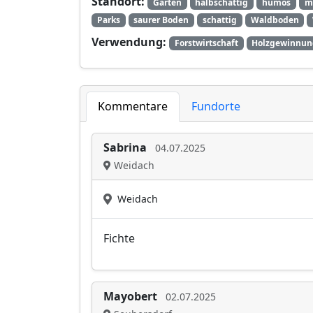
Standort:
Garten
halbschattig
humos
m
Parks
saurer Boden
schattig
Waldboden
Verwendung:
Forstwirtschaft
Holzgewinnu
Kommentare
Fundorte
Sabrina
04.07.2025
Weidach
Weidach
Fichte
Mayobert
02.07.2025