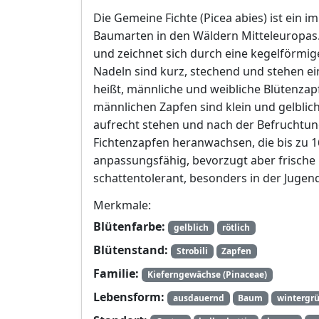
Die Gemeine Fichte (Picea abies) ist ein
Baumarten in den Wäldern Mitteleuropas.
und zeichnet sich durch eine kegelförmige
Nadeln sind kurz, stechend und stehen ein
heißt, männliche und weibliche Blütenzapf
männlichen Zapfen sind klein und gelblic
aufrecht stehen und nach der Befruchtun
Fichtenzapfen heranwachsen, die bis zu 1
anpassungsfähig, bevorzugt aber frische 
schattentolerant, besonders in der Jugen
Merkmale:
Blütenfarbe:
gelblich
rötlich
Blütenstand:
Strobili
Zapfen
Familie:
Kieferngewächse (Pinaceae)
Lebensform:
ausdauernd
Baum
wintergr