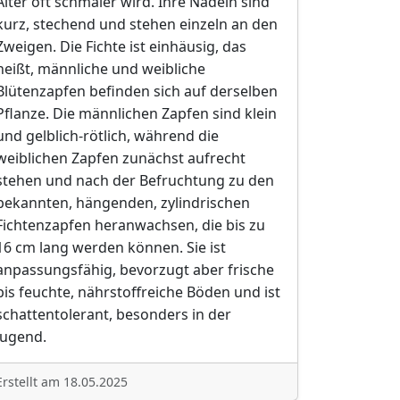
Alter oft schmaler wird. Ihre Nadeln sind
kurz, stechend und stehen einzeln an den
Zweigen. Die Fichte ist einhäusig, das
heißt, männliche und weibliche
Blütenzapfen befinden sich auf derselben
Pflanze. Die männlichen Zapfen sind klein
und gelblich-rötlich, während die
weiblichen Zapfen zunächst aufrecht
stehen und nach der Befruchtung zu den
bekannten, hängenden, zylindrischen
Fichtenzapfen heranwachsen, die bis zu
16 cm lang werden können. Sie ist
anpassungsfähig, bevorzugt aber frische
bis feuchte, nährstoffreiche Böden und ist
schattentolerant, besonders in der
Jugend.
Erstellt am 18.05.2025