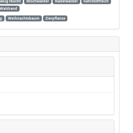
äßig feucht
Mischwälder
Nadelwälder
nährstoffreich
Waldrand
ng
Weihnachtsbaum
Zierpflanze