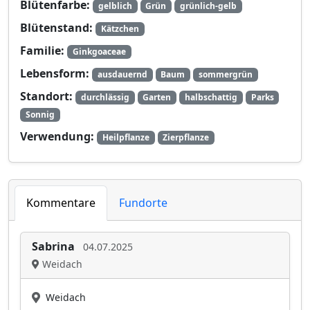
Blütenfarbe:
gelblich
Grün
grünlich-gelb
Blütenstand:
Kätzchen
Familie:
Ginkgoaceae
Lebensform:
ausdauernd
Baum
sommergrün
Standort:
durchlässig
Garten
halbschattig
Parks
Sonnig
Verwendung:
Heilpflanze
Zierpflanze
Kommentare
Fundorte
Sabrina
04.07.2025
Weidach
Weidach