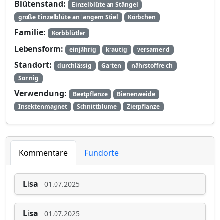
Blütenstand:
Einzelblüte an Stängel
große Einzelblüte an langem Stiel
Körbchen
Familie:
Korbblütler
Lebensform:
einjährig
krautig
versamend
Standort:
durchlässig
Garten
nährstoffreich
Sonnig
Verwendung:
Beetpflanze
Bienenweide
Insektenmagnet
Schnittblume
Zierpflanze
Kommentare
Fundorte
Lisa
01.07.2025
Lisa
01.07.2025