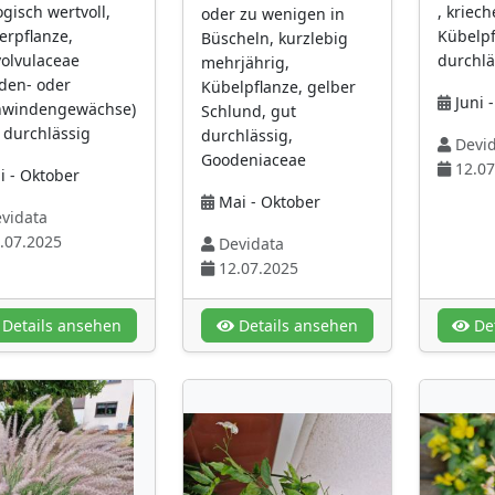
ogisch wertvoll,
, kriec
oder zu wenigen in
terpflanze,
Kübelpf
Büscheln, kurzlebig
olvulaceae
durchlä
mehrjährig,
den- oder
Kübelpflanze, gelber
Juni 
nwindengewächse)
Schlund, gut
t durchlässig
durchlässig,
Devid
Goodeniaceae
12.07
i - Oktober
Mai - Oktober
vidata
.07.2025
Devidata
12.07.2025
Details ansehen
Details ansehen
Det