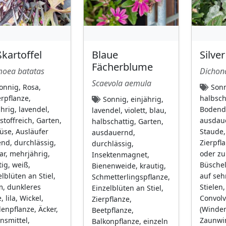
ßkartoffel
Blaue
Silve
Fächerblume
oea batatas
Dichon
Scaevola aemula
onnig, Rosa,
Sonn
erpflanze,
halbsch
Sonnig, einjährig,
ährig, lavendel,
Bodende
lavendel, violett, blau,
stoffreich, Garten,
ausdaue
halbschattig, Garten,
se, Ausläufer
Staude,
ausdauernd,
end, durchlässig,
Zierpfl
durchlässig,
ar, mehrjährig,
oder zu
Insektenmagnet,
tig, weiß,
Büschel
Bienenweide, krautig,
elblüten an Stiel,
auf seh
Schmetterlingspflanze,
, dunkleres
Stielen,
Einzelblüten an Stiel,
 lila, Wickel,
Convolv
Zierpflanze,
lenpflanze, Äcker,
(Winden
Beetpflanze,
nsmittel,
Zaunwi
Balkonpflanze, einzeln