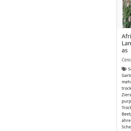
Hellrosa
(77)
himmelblau mit
gelbem Schlund
(5)
keine Blüten
(31)
Afr
lavendel
(11)
La
leuchtend gelb
(105)
as
leuchtend gelb mit
Cenc
weißer Spitze
(1)
S
lila
(38)
Gart
mehr
Moos hat keine
troc
Blüten
(9)
Zier
orange
(44)
purp
Troc
purpur
(114)
Beet
Purpurgetupft
(9)
ähre
Sche
purpurrosa
(98)