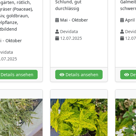
Schlund, gut
Galmei
gärten, rötlich,
durchlässig
schwerm
räser (Poaceae),
siv, goldbraun,
Mai - Oktober
April 
lpflanze,
tbildend
Devidata
Devid
12.07.2025
12.07
i - Oktober
vidata
.07.2025
Details ansehen
Details ansehen
Det