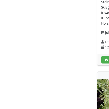
Stein
Purpurrot
(58)
Süßg
inva
Rosa
(212)
Kübe
rot
(77)
Hors
rot (für die
Jul
Fruchtfarbe)
(32)
De
rötlich
(55)
12
schwarz-purpur
(9)
schwarz-purpur (für
die Fruchtfarbe)
(10)
Silbrig-weiß
(7)
tiefviolettblau
(11)
violett
(115)
violettblau
(49)
weiß
(414)