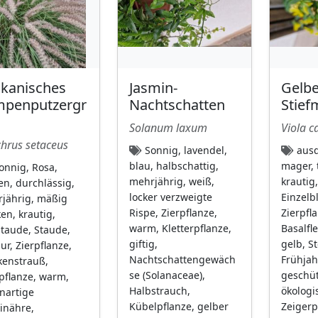
ikanisches
Jasmin-
Gelbe
mpenputzergr
Nachtschatten
Stief
Solanum laxum
Viola c
hrus setaceus
Sonnig, lavendel,
ausd
blau, halbschattig,
mager, 
onnig, Rosa,
mehrjährig, weiß,
krautig
en, durchlässig,
locker verzweigte
Einzelb
jährig, mäßig
Rispe, Zierpflanze,
Zierpfl
ken, krautig,
warm, Kletterpflanze,
Basalfl
staude, Staude,
giftig,
gelb, S
ur, Zierpflanze,
Nachtschattengewäch
Frühjah
kenstrauß,
se (Solanaceae),
geschüt
pflanze, warm,
Halbstrauch,
ökologi
nartige
Kübelpflanze, gelber
Zeigerp
inähre,