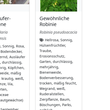
ufer-
Gewöhnliche
ene
Robinie
laria
Robinia pseudoacacia
nsis
Hellrosa, Sonnig,
Hülsenfrüchtler,
, Sonnig, Rosa,
Traube,
 Bodendecker,
Erosionsschutz,
rnd, Ausläufer
Garten, durchlässig,
, durchlässig,
mehrjährig,
rig, Köpfchen,
Bienenweide,
weide, mäßig
Bodenverbesserung,
 krautig, weiß,
trocken, mäßig feucht,
nze, lila,
Wegrand, weiß,
rten,
Ruderalstellen,
aceae
Zierpflanze, Baum,
rautgewächse)
Böschungen, Parks,
 September