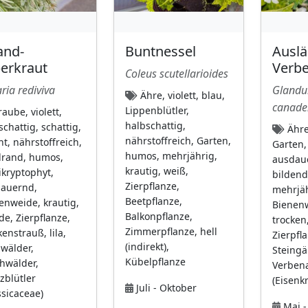
and-
Buntnessel
Auslä
berkraut
Verb
Coleus scutellarioides
ria rediviva
Glandu
Ähre, violett, blau,
canade
Lippenblütler,
aube, violett,
halbschattig,
schattig, schattig,
Ähre
nährstoffreich, Garten,
ht, nährstoffreich,
Garten,
humos, mehrjährig,
rand, humos,
ausdaue
krautig, weiß,
kryptophyt,
bildend
Zierpflanze,
auernd,
mehrjäh
Beetpflanze,
enweide, krautig,
Bienen
Balkonpflanze,
de, Zierpflanze,
trocken,
Zimmerpflanze, hell
enstrauß, lila,
Zierpfla
(indirekt),
wälder,
Steingä
Kübelpflanze
hwälder,
Verben
zblütler
(Eisenk
Juli - Oktober
ssicaceae)
Mai -