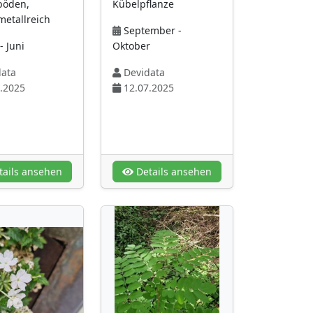
böden,
Kübelpflanze
etallreich
September -
- Juni
Oktober
ata
Devidata
.2025
12.07.2025
ails ansehen
Details ansehen