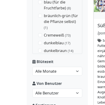
blau (für die
Fruchtfarbe)
(8)
bräunlich-grün (für
die Pflanze selbst)
Sü
(1)
Ipom
Cremeweiß
(73)
S
dunkelblau
(17)
Futt
dunkelbraun
(14)
einj
nähr
dunkelbraun (für
Gemü
Blütezeit
die Fruchtfarbe)
(19)
bild
essb
dunkler Basalfleck
krau
(16)
Einz
Von Benutzer
dunkleres Auge
(21)
warm
Auge,
gelb
(216)
Knol
gelber Schlund
(4)
Lebe