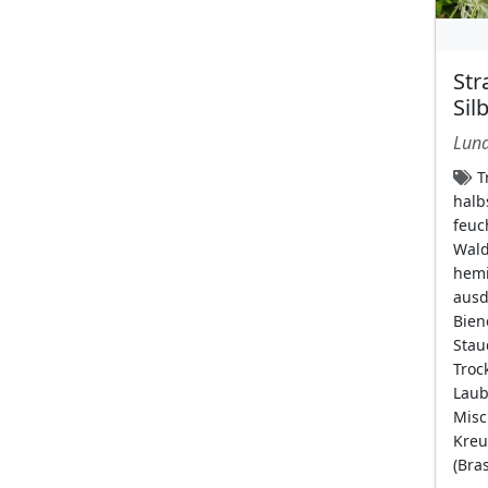
weiße Blüten mit
dunkleren Adern
Str
(13)
Sil
Blütenstand
Luna
Ähre
(68)
Tr
ährenartige
halb
Scheinähre
(2)
feuc
Wald
Ährenförmiger
hemi
Sporophyllstand
(3)
ausd
aufrechte Traube
Bien
Stau
(50)
Trock
Blütenkranz
(1)
Laub
Cyathien
Misc
(9)
Kreu
dicht stehende
(Bra
Schirmrispe
(48)