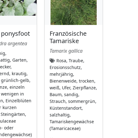
r ponysfoot
Französische
Tamariske
dra argentea
Tamarix gallica
ig,
attig, Garten,
Rosa, Traube,
cker,
Erosionsschutz,
rnd, krautig,
mehrjährig,
 grünlich-gelb,
Bienenweide, trocken,
anze, einzeln
weiß, Ufer, Zierpflanze,
 wenigen in
Baum, sandig,
n, Einzelblüten
Strauch, sommergrün,
r kurzen
Küstenstandort,
 Steingärten,
salzhaltig,
ulaceae
Tamariskengewächse
- oder
(Tamaricaceae)
ndengewächse)