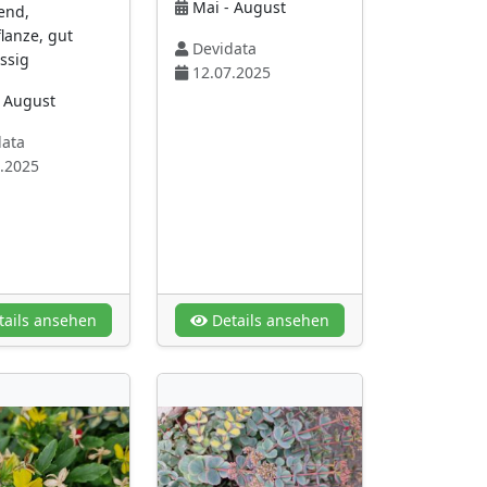
Mai - August
hend,
lanze, gut
Devidata
ssig
12.07.2025
- August
ata
.2025
ails ansehen
Details ansehen