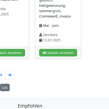
gelblich,
Holzgewinnung,
ata
sommergrün,
.2025
Cremeweiß, invasiv
Mai - Juni
Devidata
12.07.2025
ails ansehen
Details ansehen
Los
Empfohlen