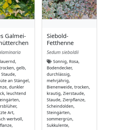
s Galmei-
Siebold-
mütterchen
Fetthenne
alaminaria
Sedum sieboldii
auernd,
Sonnig, Rosa,
trocken, gelb,
Bodendecker,
, Staude,
durchlässig,
lüte an Stängel,
mehrjährig,
anze, dunkler
Bienenweide, trocken,
eck, leuchtend
krautig, Zierstaude,
teingärten,
Staude, Zierpflanze,
rsblüher,
Scheindolden,
zte Art,
Steingärten,
sch wertvoll,
sommergrün,
flanze,
Sukkulente,