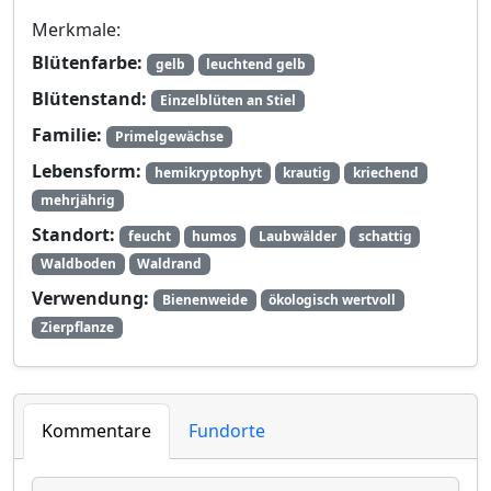
Merkmale:
Blütenfarbe:
gelb
leuchtend gelb
Blütenstand:
Einzelblüten an Stiel
Familie:
Primelgewächse
Lebensform:
hemikryptophyt
krautig
kriechend
mehrjährig
Standort:
feucht
humos
Laubwälder
schattig
Waldboden
Waldrand
Verwendung:
Bienenweide
ökologisch wertvoll
Zierpflanze
Kommentare
Fundorte