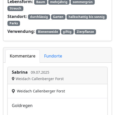
Lebensform:
Baum
mehrjährig
sommergrün
Strauch
Standort:
durchlässig
Garten
halbschattig bis sonnig
Parks
Verwendung:
Bienenweide
giftig
Zierpflanze
Kommentare
Fundorte
Sabrina
09.07.2025
Weidach Callenberger Forst
Weidach Callenberger Forst
Goldregen