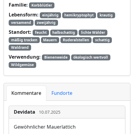
Familie:
Korbblütler
Lebensform:
einjährig
hemikryptophyt
krautig
versamend
zweijährig
Standort:
feucht
halbschattig
lichte Wälder
mäßig trocken
Mauern
Ruderalstellen
schattig
Waldrand
Verwendung:
Bienenweide
ökologisch wertvoll
Wildgemüse
Kommentare
Fundorte
Devidata
10.07.2025
Gewöhnlicher Mauerlattich