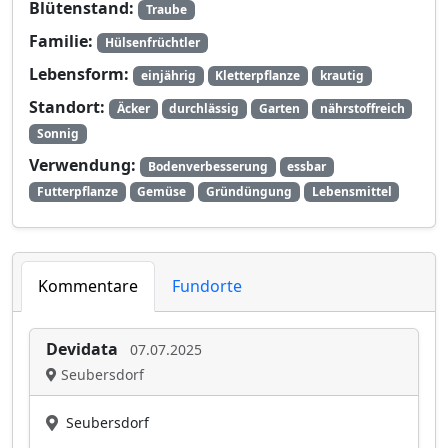
Blütenstand:
Traube
Familie:
Hülsenfrüchtler
Lebensform:
einjährig
Kletterpflanze
krautig
Standort:
Äcker
durchlässig
Garten
nährstoffreich
Sonnig
Verwendung:
Bodenverbesserung
essbar
Futterpflanze
Gemüse
Gründüngung
Lebensmittel
Kommentare
Fundorte
Devidata
07.07.2025
Seubersdorf
Seubersdorf