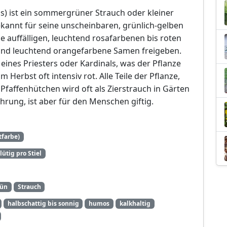
) ist ein sommergrüner Strauch oder kleiner
bekannt für seine unscheinbaren, grünlich-gelben
ne auffälligen, leuchtend rosafarbenen bis roten
n und leuchtend orangefarbene Samen freigeben.
ines Priesters oder Kardinals, was der Pflanze
m Herbst oft intensiv rot. Alle Teile der Pflanze,
 Pfaffenhütchen wird oft als Zierstrauch in Gärten
hrung, ist aber für den Menschen giftig.
tfarbe)
ütig pro Stiel
ün
Strauch
halbschattig bis sonnig
humos
kalkhaltig