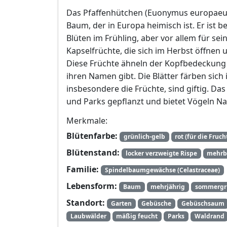
Das Pfaffenhütchen (Euonymus europaeus
Baum, der in Europa heimisch ist. Er ist 
Blüten im Frühling, aber vor allem für sei
Kapselfrüchte, die sich im Herbst öffne
Diese Früchte ähneln der Kopfbedeckung e
ihren Namen gibt. Die Blätter färben sich i
insbesondere die Früchte, sind giftig. Das
und Parks gepflanzt und bietet Vögeln Na
Merkmale:
Blütenfarbe:
grünlich-gelb
rot (für die Fruch
Blütenstand:
locker verzweigte Rispe
mehrbl
Familie:
Spindelbaumgewächse (Celastraceae)
Lebensform:
Baum
mehrjährig
sommergr
Standort:
Garten
Gebüsche
Gebüschsaum
Laubwälder
mäßig feucht
Parks
Waldrand