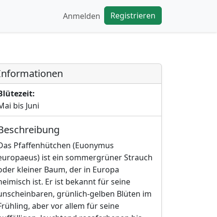
Registrieren
Anmelden
Informationen
Blütezeit:
Mai bis Juni
Beschreibung
Das Pfaffenhütchen (Euonymus
europaeus) ist ein sommergrüner Strauch
oder kleiner Baum, der in Europa
heimisch ist. Er ist bekannt für seine
unscheinbaren, grünlich-gelben Blüten im
Frühling, aber vor allem für seine