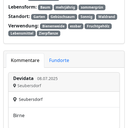
Lebensform:
Baum
mehrjährig
sommergrün
Standort:
Garten
Gebüschsaum
Sonnig
Waldrand
Verwendung:
Bienenweide
essbar
Fruchtgehölz
Lebensmittel
Zierpflanze
Kommentare
Fundorte
Devidata
08.07.2025
Seubersdorf
Seubersdorf
Birne