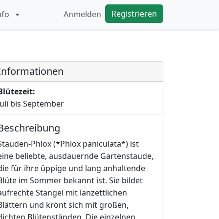
Registrieren
nfo
Anmelden
Informationen
Blütezeit:
Juli bis September
Beschreibung
Stauden-Phlox (*Phlox paniculata*) ist
eine beliebte, ausdauernde Gartenstaude,
die für ihre üppige und lang anhaltende
Blüte im Sommer bekannt ist. Sie bildet
aufrechte Stängel mit lanzettlichen
Blättern und krönt sich mit großen,
dichten Blütenständen. Die einzelnen