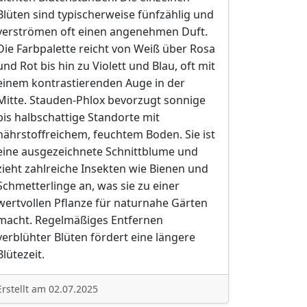
Blüten sind typischerweise fünfzählig und
verströmen oft einen angenehmen Duft.
Die Farbpalette reicht von Weiß über Rosa
und Rot bis hin zu Violett und Blau, oft mit
einem kontrastierenden Auge in der
Mitte. Stauden-Phlox bevorzugt sonnige
bis halbschattige Standorte mit
nährstoffreichem, feuchtem Boden. Sie ist
eine ausgezeichnete Schnittblume und
zieht zahlreiche Insekten wie Bienen und
Schmetterlinge an, was sie zu einer
wertvollen Pflanze für naturnahe Gärten
macht. Regelmäßiges Entfernen
verblühter Blüten fördert eine längere
Blütezeit.
Erstellt am 02.07.2025