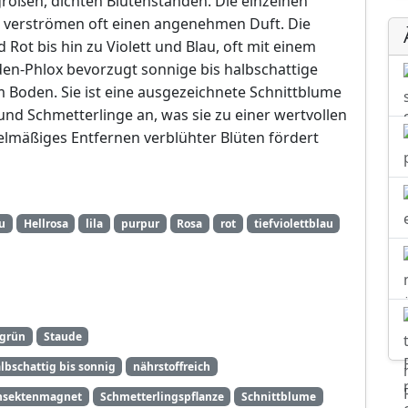
 großen, dichten Blütenständen. Die einzelnen
nd verströmen oft einen angenehmen Duft. Die
Rot bis hin zu Violett und Blau, oft mit einem
den-Phlox bevorzugt sonnige bis halbschattige
 Boden. Sie ist eine ausgezeichnete Schnittblume
und Schmetterlinge an, was sie zu einer wertvollen
elmäßiges Entfernen verblühter Blüten fördert
u
Hellrosa
lila
purpur
Rosa
rot
tiefviolettblau
grün
Staude
lbschattig bis sonnig
nährstoffreich
nsektenmagnet
Schmetterlingspflanze
Schnittblume