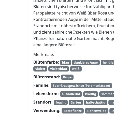
lanzettlichen Blättern und krönt sich mit
Blüten sind typischerweise fünfzählig u
Farbpalette reicht von Weiß über Rosa und 
kontrastierenden Auge in der Mitte. Stau
Standorte mit nährstoffreichem, feuchtem
und zieht zahlreiche Insekten wie Bienen 
Pflanze für naturnahe Gärten macht. Reg
eine längere Blütezeit.
Merkmale:
Blütenfarbe:
blau
dunkleres Auge
hellbla
violett
violettblau
weiß
Blütenstand:
Rispe
Familie:
Sperrkrautgewächse (Polemoniaceae)
Lebensform:
ausdauernd
krautig
sommer
Standort:
feucht
Garten
halbschattig
ha
Verwendung:
Beetpflanze
Bienenweide
I