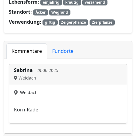
Lebensform:
einjährig
krautig
versamend
Standort:
Äcker
Wegrand
Verwendung:
giftig
Zeigerpflanze
Zierpflanze
Kommentare
Fundorte
Sabrina
29.06.2025
Weidach
Weidach
Korn-Rade