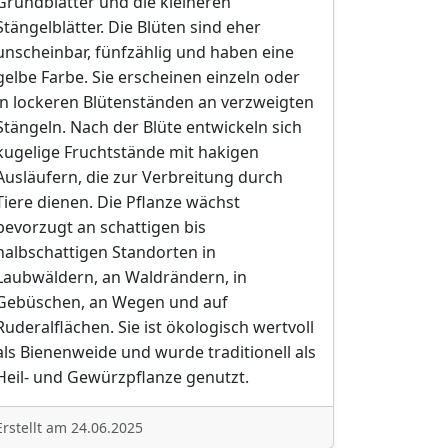
Grundblätter und die kleineren
Stängelblätter. Die Blüten sind eher
unscheinbar, fünfzählig und haben eine
gelbe Farbe. Sie erscheinen einzeln oder
in lockeren Blütenständen an verzweigten
Stängeln. Nach der Blüte entwickeln sich
kugelige Fruchtstände mit hakigen
Ausläufern, die zur Verbreitung durch
Tiere dienen. Die Pflanze wächst
bevorzugt an schattigen bis
halbschattigen Standorten in
Laubwäldern, an Waldrändern, in
Gebüschen, an Wegen und auf
Ruderalflächen. Sie ist ökologisch wertvoll
als Bienenweide und wurde traditionell als
Heil- und Gewürzpflanze genutzt.
Erstellt am 24.06.2025