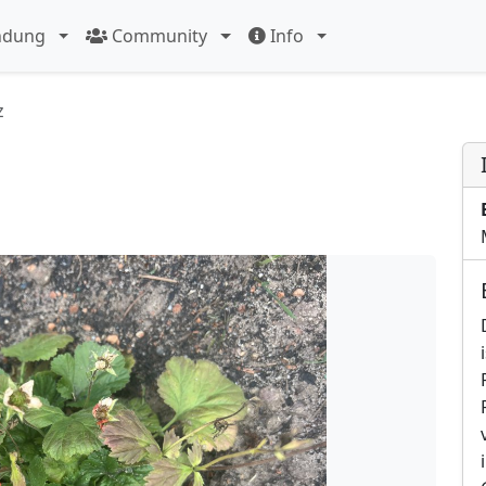
ndung
Community
Info
z