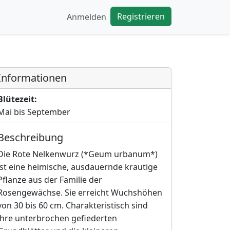
Registrieren
Anmelden
Informationen
Blütezeit:
Mai bis September
Beschreibung
Die Rote Nelkenwurz (*Geum urbanum*)
ist eine heimische, ausdauernde krautige
Pflanze aus der Familie der
Rosengewächse. Sie erreicht Wuchshöhen
von 30 bis 60 cm. Charakteristisch sind
ihre unterbrochen gefiederten