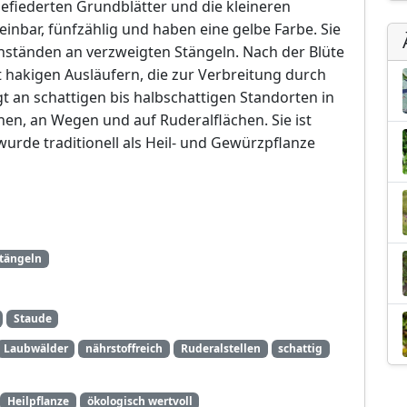
gefiederten Grundblätter und die kleineren
einbar, fünfzählig und haben eine gelbe Farbe. Sie
enständen an verzweigten Stängeln. Nach der Blüte
t hakigen Ausläufern, die zur Verbreitung durch
t an schattigen bis halbschattigen Standorten in
en, an Wegen und auf Ruderalflächen. Sie ist
urde traditionell als Heil- und Gewürzpflanze
Stängeln
Staude
Laubwälder
nährstoffreich
Ruderalstellen
schattig
Heilpflanze
ökologisch wertvoll