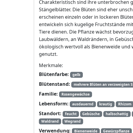
Charakteristisch sind ihre unterbrochen 
Stängelblätter. Die Blüten sind eher unsch
erscheinen einzeln oder in lockeren Blüt
entwickeln sich kugelige Fruchtstände mi
Tiere dienen. Die Pflanze wächst bevorzug
Laubwäldern, an Waldrändern, in Gebüsch
ökologisch wertvoll als Bienenweide und w
genutzt.
Merkmale:
Blütenfarbe:
gelb
Blütenstand:
mehrere Blüten an verzweigten 
Familie:
Rosengewächse
Lebensform:
ausdauernd
krautig
Rhizom
Standort:
feucht
Gebüsche
halbschattig
Waldrand
Wegrand
Verwendung:
Bienenweide
Gewürzpflanze