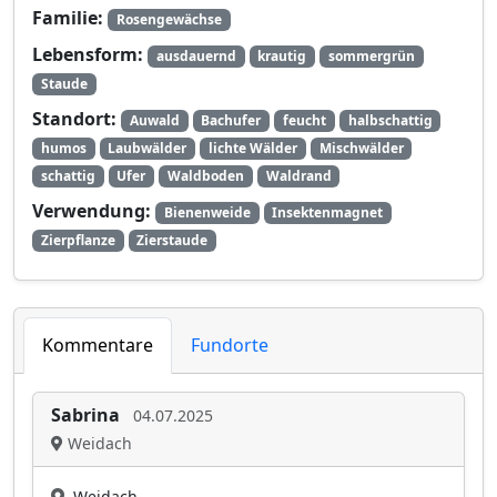
Familie:
Rosengewächse
Lebensform:
ausdauernd
krautig
sommergrün
Staude
Standort:
Auwald
Bachufer
feucht
halbschattig
humos
Laubwälder
lichte Wälder
Mischwälder
schattig
Ufer
Waldboden
Waldrand
Verwendung:
Bienenweide
Insektenmagnet
Zierpflanze
Zierstaude
Kommentare
Fundorte
Sabrina
04.07.2025
Weidach
Weidach