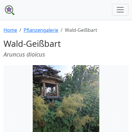
Home
Pflanzengalerie
Wald-Geißbart
Wald-Geißbart
Aruncus dioicus
Zurück
Weite