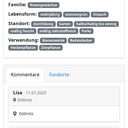
Familie:
Rosengewächse
Lebensform:
mehrjährig
sommergrün
Strauch
Standort:
durchlässig
Garten
halbschattig bis sonnig
mäßig feucht
mäßig nährstoffreich
Parks
Verwendung:
Bienenweide
Bodendecker
Heckenpflanze
Zierpflanze
Kommentare
Fundorte
Lisa
11.07.2025
Döllnitz
Döllnitz