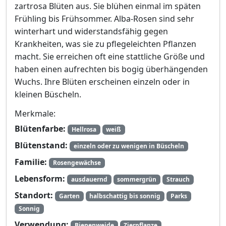
zartrosa Blüten aus. Sie blühen einmal im späten
Frühling bis Frühsommer. Alba-Rosen sind sehr
winterhart und widerstandsfähig gegen
Krankheiten, was sie zu pflegeleichten Pflanzen
macht. Sie erreichen oft eine stattliche Größe und
haben einen aufrechten bis bogig überhängenden
Wuchs. Ihre Blüten erscheinen einzeln oder in
kleinen Büscheln.
Merkmale:
Blütenfarbe:
Hellrosa
weiß
Blütenstand:
einzeln oder zu wenigen in Büscheln
Familie:
Rosengewächse
Lebensform:
ausdauernd
sommergrün
Strauch
Standort:
Garten
halbschattig bis sonnig
Parks
Sonnig
Verwendung:
Bienenweide
Zierpflanze