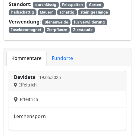
Standort:
durchlässig
Felsspalten
Garten
halbschattig
Mauern
schattig
steinige Hänge
Verwendung:
Bienenweide
für Verwilderung
Insektenmagnet
Zierpflanze
Zierstaude
Kommentare
Fundorte
Devidata
19.05.2025
Effeltrich
Effeltrich
Lerchensporn