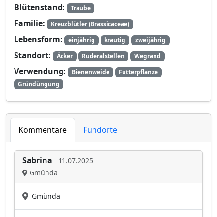
Blütenstand:
Traube
Familie:
Kreuzblütler (Brassicaceae)
Lebensform:
einjährig
krautig
zweijährig
Standort:
Äcker
Ruderalstellen
Wegrand
Verwendung:
Bienenweide
Futterpflanze
Gründüngung
Kommentare
Fundorte
Sabrina
11.07.2025
Gmünda
Gmünda