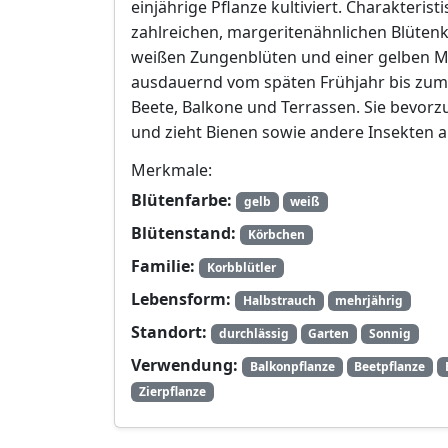
einjährige Pflanze kultiviert. Charakteristi
zahlreichen, margeritenähnlichen Blüten
weißen Zungenblüten und einer gelben Mi
ausdauernd vom späten Frühjahr bis zum er
Beete, Balkone und Terrassen. Sie bevor
und zieht Bienen sowie andere Insekten a
Merkmale:
Blütenfarbe:
gelb
weiß
Blütenstand:
Körbchen
Familie:
Korbblütler
Lebensform:
Halbstrauch
mehrjährig
Standort:
durchlässig
Garten
Sonnig
Verwendung:
Balkonpflanze
Beetpflanze
Zierpflanze