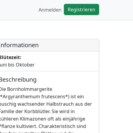
Registrieren
Anmelden
Informationen
Blütezeit:
Juni bis Oktober
Beschreibung
Die Bornholmmargerite
(*Argyranthemum frutescens*) ist ein
buschig wachsender Halbstrauch aus der
Familie der Korbblütler. Sie wird in
kühleren Klimazonen oft als einjährige
Pflanze kultiviert. Charakteristisch sind