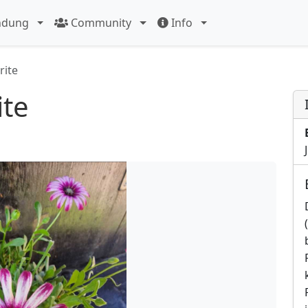
ndung
Community
Info
ite
te