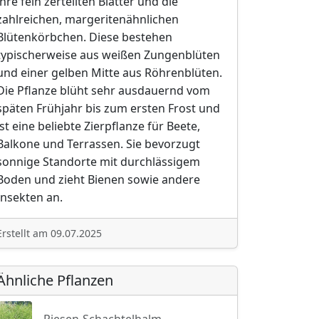
ihre fein zerteilten Blätter und die
zahlreichen, margeritenähnlichen
Blütenkörbchen. Diese bestehen
typischerweise aus weißen Zungenblüten
und einer gelben Mitte aus Röhrenblüten.
Die Pflanze blüht sehr ausdauernd vom
späten Frühjahr bis zum ersten Frost und
ist eine beliebte Zierpflanze für Beete,
Balkone und Terrassen. Sie bevorzugt
sonnige Standorte mit durchlässigem
Boden und zieht Bienen sowie andere
Insekten an.
Erstellt am 09.07.2025
Ähnliche Pflanzen
Riesen-Schachtelhalm