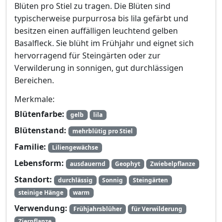
Blüten pro Stiel zu tragen. Die Blüten sind
typischerweise purpurrosa bis lila gefärbt und
besitzen einen auffälligen leuchtend gelben
Basalfleck. Sie blüht im Frühjahr und eignet sich
hervorragend für Steingärten oder zur
Verwilderung in sonnigen, gut durchlässigen
Bereichen.
Merkmale:
Blütenfarbe:
gelb
lila
Blütenstand:
mehrblütig pro Stiel
Familie:
Liliengewächse
Lebensform:
ausdauernd
Geophyt
Zwiebelpflanze
Standort:
durchlässig
Sonnig
Steingärten
steinige Hänge
warm
Verwendung:
Frühjahrsblüher
für Verwilderung
Zierpflanze