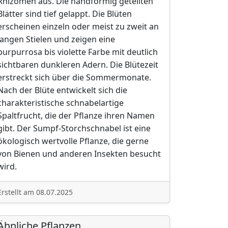
Rhizomen aus. Die handförmig geteilten
Blätter sind tief gelappt. Die Blüten
erscheinen einzeln oder meist zu zweit an
langen Stielen und zeigen eine
purpurrosa bis violette Farbe mit deutlich
sichtbaren dunkleren Adern. Die Blütezeit
erstreckt sich über die Sommermonate.
Nach der Blüte entwickelt sich die
charakteristische schnabelartige
Spaltfrucht, die der Pflanze ihren Namen
gibt. Der Sumpf-Storchschnabel ist eine
ökologisch wertvolle Pflanze, die gerne
von Bienen und anderen Insekten besucht
wird.
Erstellt am 08.07.2025
Ähnliche Pflanzen