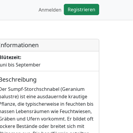
Registrieren
Anmelden
Informationen
Blütezeit:
Juni bis September
Beschreibung
Der Sumpf-Storchschnabel (Geranium
palustre) ist eine ausdauernde krautige
Pflanze, die typischerweise in feuchten bis
nassen Lebensräumen wie Feuchtwiesen,
Gräben und Ufern vorkommt. Er bildet oft
lockere Bestände oder breitet sich mit