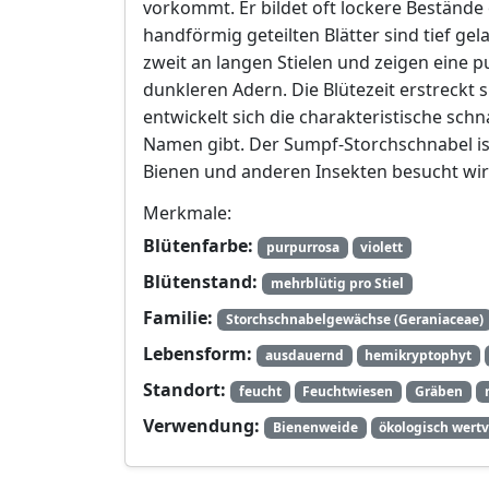
vorkommt. Er bildet oft lockere Bestände 
handförmig geteilten Blätter sind tief gel
zweit an langen Stielen und zeigen eine p
dunkleren Adern. Die Blütezeit erstreckt
entwickelt sich die charakteristische schn
Namen gibt. Der Sumpf-Storchschnabel ist
Bienen und anderen Insekten besucht wir
Merkmale:
Blütenfarbe:
purpurrosa
violett
Blütenstand:
mehrblütig pro Stiel
Familie:
Storchschnabelgewächse (Geraniaceae)
Lebensform:
ausdauernd
hemikryptophyt
Standort:
feucht
Feuchtwiesen
Gräben
Verwendung:
Bienenweide
ökologisch wertv