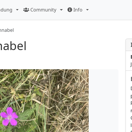
ndung
Community
Info
hnabel
nabel