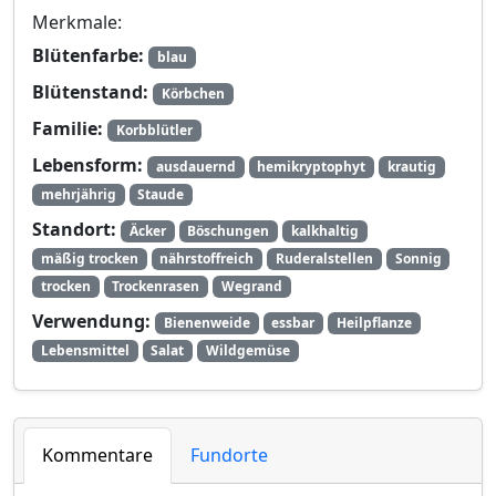
Merkmale:
Blütenfarbe:
blau
Blütenstand:
Körbchen
Familie:
Korbblütler
Lebensform:
ausdauernd
hemikryptophyt
krautig
mehrjährig
Staude
Standort:
Äcker
Böschungen
kalkhaltig
mäßig trocken
nährstoffreich
Ruderalstellen
Sonnig
trocken
Trockenrasen
Wegrand
Verwendung:
Bienenweide
essbar
Heilpflanze
Lebensmittel
Salat
Wildgemüse
Kommentare
Fundorte