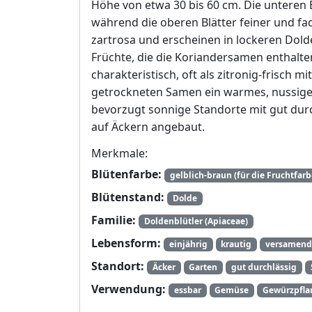
Höhe von etwa 30 bis 60 cm. Die unteren Bl
während die oberen Blätter feiner und fad
zartrosa und erscheinen in lockeren Dold
Früchte, die die Koriandersamen enthalten
charakteristisch, oft als zitronig-frisch 
getrockneten Samen ein warmes, nussiges
bevorzugt sonnige Standorte mit gut dur
auf Äckern angebaut.
Merkmale:
Blütenfarbe:
gelblich-braun (für die Fruchtfarb
Blütenstand:
Dolde
Familie:
Doldenblütler (Apiaceae)
Lebensform:
einjährig
krautig
versamend
Standort:
Äcker
Garten
gut durchlässig
Verwendung:
essbar
Gemüse
Gewürzpfla