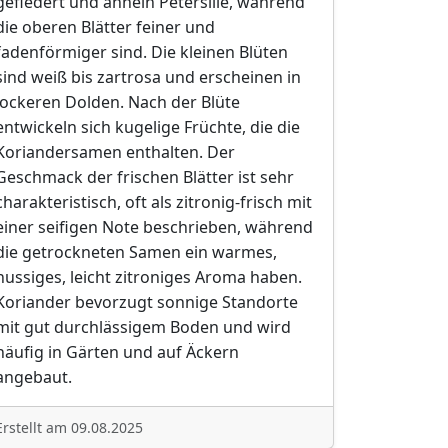
gefiedert und ähneln Petersilie, während
die oberen Blätter feiner und
fadenförmiger sind. Die kleinen Blüten
sind weiß bis zartrosa und erscheinen in
lockeren Dolden. Nach der Blüte
entwickeln sich kugelige Früchte, die die
Koriandersamen enthalten. Der
Geschmack der frischen Blätter ist sehr
charakteristisch, oft als zitronig-frisch mit
einer seifigen Note beschrieben, während
die getrockneten Samen ein warmes,
nussiges, leicht zitroniges Aroma haben.
Koriander bevorzugt sonnige Standorte
mit gut durchlässigem Boden und wird
häufig in Gärten und auf Äckern
angebaut.
Erstellt am 09.08.2025