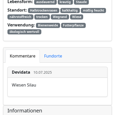
Lebensform:
ausdauernd
krautig
Staude
Standort:
Halbtrockenrasen
kalkhaltig
mäßig feucht
nährstoffreich
trocken
Wegrand
Wiese
Verwendung:
Bienenweide
Futterpflanze
ökologisch wertvoll
Kommentare
Fundorte
Devidata
10.07.2025
Wiesen Silau
Informationen