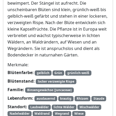
bewimpert. Der Stängel ist aufrecht. Die
unscheinbaren Blüten sind klein, grünlich-weiß bis
gelblich-weiß gefärbt und stehen in einer lockeren,
verzweigten Rispe. Nach der Blüte entwickeln sich
kleine Kapselfrüchte. Die Pflanze ist in Europa weit
verbreitet und wächst typischerweise in lichten
Wäldern, an Waldrändern, auf Wiesen und an
Wegrändern. Sie ist anspruchslos und dient als
Bodendecker in naturnahen Gärten.
Merkmale:
Blütenfarbe:
gelblich
Grün
grünlich-weiß
Blütenstand:
locker verzweigte Rispe
Familie:
Binsengewächse (Juncaceae)
Lebensform:
ausdauernd
krautig
Rhizom
Staude
Standort:
Laubwälder
lichte Wälder
Mischwälder
Nadelwälder
Waldrand
Wegrand
Wiese