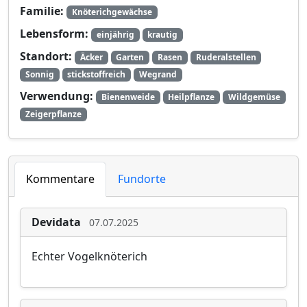
Familie:
Knöterichgewächse
Lebensform:
einjährig
krautig
Standort:
Äcker
Garten
Rasen
Ruderalstellen
Sonnig
stickstoffreich
Wegrand
Verwendung:
Bienenweide
Heilpflanze
Wildgemüse
Zeigerpflanze
Kommentare
Fundorte
Devidata
07.07.2025
Echter Vogelknöterich