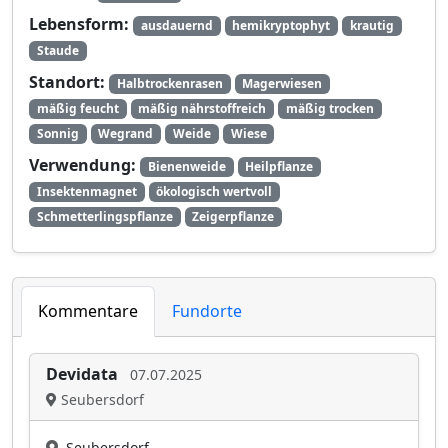
Lebensform:
ausdauernd
hemikryptophyt
krautig
Staude
Standort:
Halbtrockenrasen
Magerwiesen
mäßig feucht
mäßig nährstoffreich
mäßig trocken
Sonnig
Wegrand
Weide
Wiese
Verwendung:
Bienenweide
Heilpflanze
Insektenmagnet
ökologisch wertvoll
Schmetterlingspflanze
Zeigerpflanze
Kommentare
Fundorte
Devidata
07.07.2025
Seubersdorf
Seubersdorf