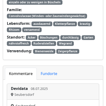
einzeln oder zu wenigen in Büscheln
Familie:
Convolvulaceae (Winden- oder Zaunwindengewächse)
Lebensform:
ausdauernd
Kletterpflanze
krautig
Rhizom
versamend
Standort:
Äcker
Böschungen
durchlässig
Garten
nährstoffreich
Ruderalstellen
Wegrand
Verwendung:
Bienenweide
Zeigerpflanze
Kommentare
Fundorte
Devidata
08.07.2025
Seubersdorf
Seubersdorf