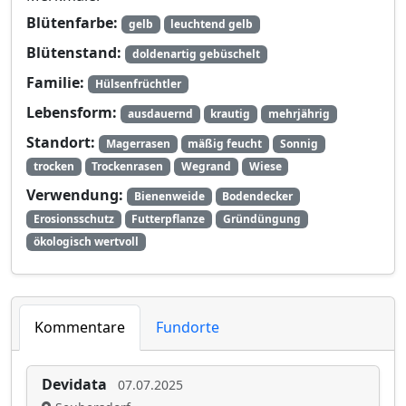
Blütenfarbe:
gelb
leuchtend gelb
Blütenstand:
doldenartig gebüschelt
Familie:
Hülsenfrüchtler
Lebensform:
ausdauernd
krautig
mehrjährig
Standort:
Magerrasen
mäßig feucht
Sonnig
trocken
Trockenrasen
Wegrand
Wiese
Verwendung:
Bienenweide
Bodendecker
Erosionsschutz
Futterpflanze
Gründüngung
ökologisch wertvoll
Kommentare
Fundorte
Devidata
07.07.2025