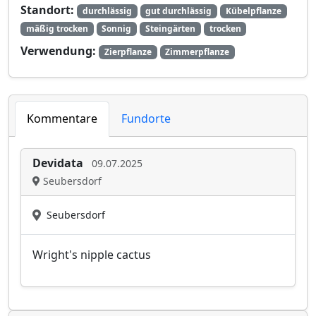
Standort:
durchlässig
gut durchlässig
Kübelpflanze
mäßig trocken
Sonnig
Steingärten
trocken
Verwendung:
Zierpflanze
Zimmerpflanze
Kommentare
Fundorte
Devidata
09.07.2025
Seubersdorf
Seubersdorf
Wright's nipple cactus