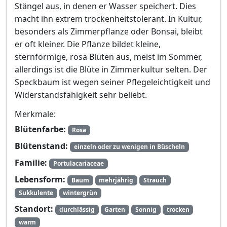
Stängel aus, in denen er Wasser speichert. Dies
macht ihn extrem trockenheitstolerant. In Kultur,
besonders als Zimmerpflanze oder Bonsai, bleibt
er oft kleiner. Die Pflanze bildet kleine,
sternförmige, rosa Blüten aus, meist im Sommer,
allerdings ist die Blüte in Zimmerkultur selten. Der
Speckbaum ist wegen seiner Pflegeleichtigkeit und
Widerstandsfähigkeit sehr beliebt.
Merkmale:
Blütenfarbe:
Rosa
Blütenstand:
einzeln oder zu wenigen in Büscheln
Familie:
Portulacariaceae
Lebensform:
Baum
mehrjährig
Strauch
Sukkulente
wintergrün
Standort:
durchlässig
Garten
Sonnig
trocken
warm